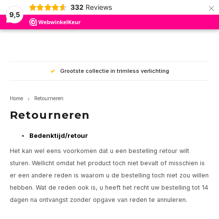
×
332
Reviews
9,5
Hoofdmenu / binnenverlichting
Hoofdmenu / plafond ventilator
Hoofdmenu / led inzet modules
Hoofdmenu / buitenverlichting
Hoofdmenu / wever en ducre
Hoofdmenu / led lampen
Hoofdmenu / led drivers
Hoofdmenu / trimless
Hoofdmenu
Hoofdmen
Hoofdmen
Hoofdmen
Hoofdmen
Hoofdme
Hoofdme
Hoofdme
Hoofdm
hangla
hangla
Led inzet modules
Plafond ventilator
Binnenverlichting
Buitenverlichting
Wever en Ducre
Led Drivers
Led lampen
Trimless
Taal
Grootste collectie in trimless verlichting
Plafond inbouw Indoor
Inbouwspots
Plafond
Spotlights / stralers
Accessoires
350mA
Dim to Warm
Ø50mm MR16-PAR16
Trim 
Inbou
ios
Led p
Opbo
Inbo
Inbo
Nederlands
Tafel
Spann
Home
Retourneren
Plafond opbouw Indoor
Opbouwspots
Wand
Grond inbouwspots
500mA
AR111 - G53
Triml
Inbou
GEA 
Retourneren
Led p
Inbo
Opbo
Opbo
Bure
Rails
English
Tracks Strex 48Volt
Downlighters
Traptrede
Inbouwspots
700mA
PAR11-GU10
Badka
Opbo
GEA P
Bedenktijd/retour
Led p
Spann
Het kan wel eens voorkomen dat u een bestelling retour wilt
Tracks 1-phase 230Volt
Hanglampen
Wandlampen
1050mA
PAR16-GU10
Triml
GEA P
sturen. Wellicht omdat het product toch niet bevalt of misschien is
Rails
er een andere reden is waarom u de bestelling toch niet zou willen
Tracks 3-phase 230Volt
Led Panelen
Plafond lampen
Multi
Acces
GEA 
hebben. Wat de reden ook is, u heeft het recht uw bestelling tot 14
Strex
dagen na ontvangst zonder opgave van reden te annuleren.
Wand inbouw Indoor
Plafondlampen
Hanglampen
12 Volt
GEA L