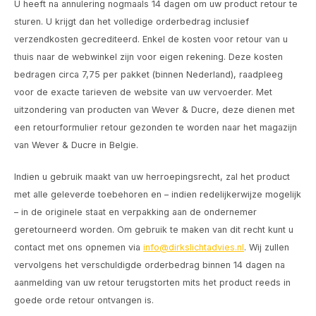
U heeft na annulering nogmaals 14 dagen om uw product retour te
Wand opbouw Indoor
Wandlampen
Straat verlichting
24 Volt
GEA R
sturen. U krijgt dan het volledige orderbedrag inclusief
verzendkosten gecrediteerd. Enkel de kosten voor retour van u
Hanglampen Indoor
Vloerlampen
Vloerlampen
GEA L
thuis naar de webwinkel zijn voor eigen rekening. Deze kosten
bedragen circa 7,75 per pakket (binnen Nederland), raadpleeg
Tafellampen Indoor
Tafel-/bureaulampen
Bolder lampen
Xena 
voor de exacte tarieven de website van uw vervoerder. Met
uitzondering van producten van Wever & Ducre, deze dienen met
Vloerlampen Indoor
Railsystemen
MAP L
een retourformulier retour gezonden te worden naar het magazijn
van Wever & Ducre in Belgie.
Vloerlampen Outdoor
Noodverlichting
Indien u gebruik maakt van uw herroepingsrecht, zal het product
Wandlampen opbouw Outdoor
met alle geleverde toebehoren en – indien redelijkerwijze mogelijk
– in de originele staat en verpakking aan de ondernemer
Wandlampen inbouw Outdoor
geretourneerd worden. Om gebruik te maken van dit recht kunt u
contact met ons opnemen via
info@dirkslichtadvies.nl
. Wij zullen
Plafond opbouw Outdoor
vervolgens het verschuldigde orderbedrag binnen 14 dagen na
aanmelding van uw retour terugstorten mits het product reeds in
Plafond inbouw Outdoor
goede orde retour ontvangen is.