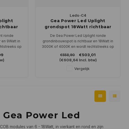
Leds-C4
light
Gea Power Led Uplight
chtbaar
grondspot 18Watt richtbaar
RVS
ht ronde
De Gea Power Led Uplight ronde
 en 9Watt in
grondinbouwspot is richtbaar en 18Watt in
htstreeks op
3000K of 4000K en wordt rechtstreeks op
en
230Volt aangesloten
09
€503,01
€558,90
tw)
(
€608,64
Incl. btw)
Vergelijk
 Gea Power Led
COB modules van 6 - 18Watt, in vierkant en rond en zijn