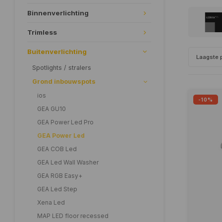
Binnenverlichting
Trimless
Buitenverlichting
Laagste p
Spotlights / stralers
Grond inbouwspots
ios
-10%
GEA GU10
GEA Power Led Pro
GEA Power Led
GEA COB Led
GEA Led Wall Washer
GEA RGB Easy+
GEA Led Step
Xena Led
MAP LED floor recessed