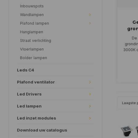
Inbouwspots
Wandlampen
Ge
Plafond lampen
gro
Hanglampen
De 
Straat verlichting
grondin
Vloerlampen
3000K o
Bolder lampen
Leds C4
Plafond ventilator
Led Drivers
Laagste p
Led lampen
Led inzet modules
Download uw catalogus