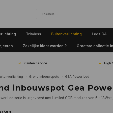
rlichting
Trimless
Buitenverlichting
Leds C4
ojecten
Zakelijke klant worden ?
Grootste collectie in
Klanten Service
High 
uitenverlichting
Grond inbouwspots
GEA Power Led
nd inbouwspot Gea Powe
er Led serie is uitgevoerd met Lumiled COB modules van 6 - 18Watt, i
erken