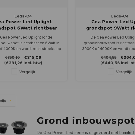
Leds-C4
Leds-C4
a Power Led Uplight
Gea Power Led Up
ndspot 6Watt richtbaar
grondspot 9Watt ri
RVS
RVS
Gea Power Led Uplight ronde
De Gea Power Led Uplig
bouwspot is richtbaar en 6Watt in
grondinbouwspot is richtbaar
f 4000K en wordt rechtstreeks op
3000K of 4000K en wordt rec
230Volt aangesloten
230Volt aangeslot
€315,09
€364,
€350,10
€404,55
(
€381,26
Incl. btw)
(
€440,56
Incl. b
Vergelijk
Vergelijk
rijs
Grond inbouwspot
De Gea Power Led serie is uitgevoerd met Lumiled 