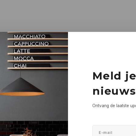
Meld j
nieuws
Ontvang de laatste up