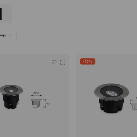
rijs
-10%