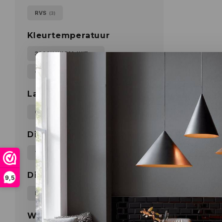
RVS
(3)
Kleurtemperatuur
3000K WARM-WIT
(3)
4000K KOEL WIT
(3)
Lampvoet-led module
COB LED MODULE
(3)
Diameter
11-15CM
16-20CM
(1)
(2)
Dimbaar
9,5
NIET DIMBAAR
(3)
Wattage