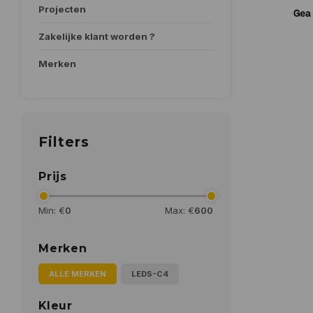
Projecten
Zakelijke klant worden ?
Merken
Filters
Prijs
Min: €
0
Max: €
600
Merken
ALLE MERKEN
LEDS-C4
Kleur