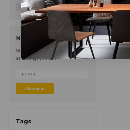
6-10WATT
16-20WATT
(2)
(1)
Nieuwsbrief
Ontvang de laatste updates, nieuws en
aanbiedingen via email
Abonneer
Tags