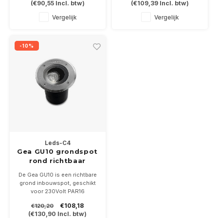
(
€90,55
Incl. btw)
(
€109,39
Incl. btw)
rechtstreeks op 230Volt
rechtstreeks op 230Volt
aangesloten
aangesloten
Vergelijk
Vergelijk
-10%
Leds-C4
Gea GU10 grondspot
rond richtbaar
De Gea GU10 is een richtbare
grond inbouwspot, geschikt
voor 230Volt PAR16
ledlampen met een GU10
€108,18
€120,20
lampvoet en wordt
(
€130,90
Incl. btw)
rechtstreeks op 230Volt