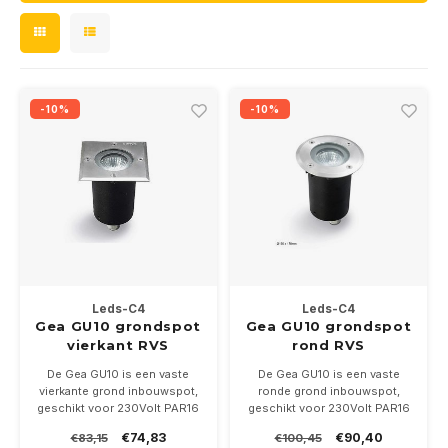
Wand opbouw Indoor
Wandlampen
24 Volt
Straat verlichting
GEA R
Hanglampen Indoor
Vloerlampen
Vloerlampen
GEA L
-10%
-10%
Tafellampen Indoor
Tafel-/bureaulampen
Bolder lampen
Xena 
Vloerlampen Indoor
Railsystemen
MAP L
Vloerlampen Outdoor
Noodverlichting
Wandlampen opbouw Outdoor
Wandlampen inbouw Outdoor
Leds-C4
Leds-C4
Gea GU10 grondspot
Gea GU10 grondspot
vierkant RVS
rond RVS
Plafond opbouw Outdoor
De Gea GU10 is een vaste
De Gea GU10 is een vaste
vierkante grond inbouwspot,
ronde grond inbouwspot,
Plafond inbouw Outdoor
geschikt voor 230Volt PAR16
geschikt voor 230Volt PAR16
ledlampen met een GU10
ledlampen met een GU10
€74,83
€90,40
€83,15
€100,45
lampvoet en wordt
lampvoet en wordt