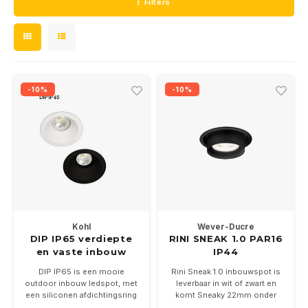
Filters
Wand opbouw Indoor
Straat verlichting
24 Volt
GEA R
Wandlampen
Hanglampen Indoor
Vloerlampen
GEA L
Vloerlampen
Tafellampen Indoor
Bolder lampen
Xena 
-10%
-10%
Tafel-/bureaulampen
Vloerlampen Indoor
MAP L
Railsystemen
Vloerlampen Outdoor
Noodverlichting
Wandlampen opbouw Outdoor
Wandlampen inbouw Outdoor
Kohl
Wever-Ducre
DIP IP65 verdiepte
RINI SNEAK 1.0 PAR16
Plafond opbouw Outdoor
en vaste inbouw
IP44
ledspot GU10
DIP IP65 is een mooie
Rini Sneak 1.0 inbouwspot is
Plafond inbouw Outdoor
outdoor inbouw ledspot, met
leverbaar in wit of zwart en
een siliconen afdichtingsring
komt Sneaky 22mm onder
en afschermglas geschikt
het plafond uit.