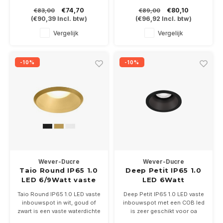
bladveren, in wit, zwart en
membraan tussen plafond en
€74,70
€80,10
€83,00
€89,00
geborsteld staal* en 2
spot. 7Watt, dimbaar en
(
€90,39
Incl. btw)
(
€96,92
Incl. btw)
lichtkleuren, 2700 of 3000K
2700K. In de kleuren wit,
Geleverd incl dimbare driver
zwart, antraciet en geborsteld
Vergelijk
Vergelijk
staal
-10%
-10%
Wever-Ducre
Wever-Ducre
Taio Round IP65 1.0
Deep Petit IP65 1.0
LED 6/9Watt vaste
LED 6Watt
inbouwspot
Taio Round IP65 1.0 LED vaste
Deep Petit IP65 1.0 LED vaste
inbouwspot in wit, goud of
inbouwspot met een COB led
zwart is een vaste waterdichte
is zeer geschikt voor oa
inbouwspot met opalen
badkamers en luifels. 6Watt