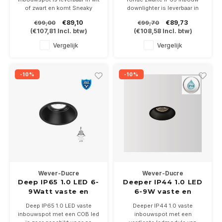
of zwart en komt Sneaky
downlighter is leverbaar in
22mm onder het plafond uit.
6,4Watt of 18Watt
€89,10
€89,73
€99,00
€99,70
Geschikt voor badkamer en
Geleverd incl IP67 driver 2
(
€107,81
Incl. btw)
(
€108,58
Incl. btw)
buitenluifel.
reflectoren.
Excl driver.
Vergelijk
Vergelijk
-10%
-10%
Wever-Ducre
Wever-Ducre
Deep IP65 1.0 LED 6-
Deeper IP44 1.0 LED
9Watt vaste en
6-9W vaste en
verdiepte
verdiepte Led
Deep IP65 1.0 LED vaste
Deeper IP44 1.0 vaste
inbouwspot
inbouwspot
inbouwspot met een COB led
inbouwspot met een