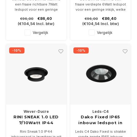
een fraaie richtbare 7Watt
fraaie verdiepte 6Watt ledspot
ledspot voor een geringe
voor een geringe inkijk, welke
inkijk, welke dimt als een
dimt als een gloeilamp door
€86,40
€86,40
€96,00
€96,00
gloeilamp door de Dim to
de Dim to Warm techniek.
(
€104,54
Incl. btw)
(
€104,54
Incl. btw)
Warm techniek.
Geleverd incl dimbare driver
Geleverd incl dimbare driver
Vergelijk
Vergelijk
-10%
-10%
Wever-Ducre
Leds-C4
RINI SNEAK 1.0 LED
Dako Fixed IP65
7/10Watt IP44
inbouw ledspot in
zwart
Rini Sneak 1.0 IP44
Leds C4 Dako Fixed is strakke
inbouwspot is leverbaar in wit
ronde zwarte IP65 inbouw