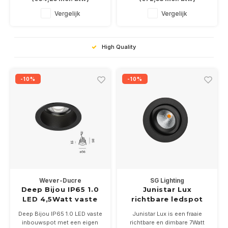
PAR16-GU10 ledlamp naar
ledmodule in 3000K.
keuze
Leverbaar in wit of zwart
Vergelijk
Vergelijk
High Quality
-10%
-10%
Wever-Ducre
SG Lighting
Deep Bijou IP65 1.0
Junistar Lux
LED 4,5Watt vaste
richtbare ledspot
inbouwspot
7Watt dimbaar IP54
Deep Bijou IP65 1.0 LED vaste
Junistar Lux is een fraaie
inbouwspot met een eigen
richtbare en dimbare 7Watt