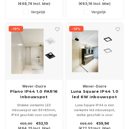
(
€48,74
Incl. btw)
(
€63,16
Incl. btw)
zwart. Exclusief driver. IP54
In 3 kleurtemperaturen 2700-
3000. Driver 250mA niet
Vergelijk
Vergelijk
bijgeleverd.
-10%
-10%
Wever-Ducre
Wever-Ducre
Plano IP44 1.0 PAR16
Luna Square IP44 1.0
inbouwspot
led 6W inbouwspot
IP44
Strakke vierkante LED
Luna Square IP44 is een
inbouwspot van 85x85mm,
vierkante led inbouwspot,
IP44 geschikt voor vochtige
welke geschikt is voor
ruimtes, leverbaar in wit of
badkamer en buitenluifel.
€53,10
€59,94
€59,00
€66,60
zwart, geschikt voor een
Voorzien van een 6Watt COB
(
€64,25
Incl. btw)
(
€72,53
Incl. btw)