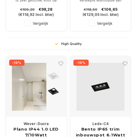
is zeer geschikt voor oa
verdiepte ledmodule van
badkamers en luifels. 6Watt
6Watt
€98,28
€106,65
€109,20
€118,50
bij 350mA of 9Watt bij
(350mA)-9Watt(500mA), is
(
€118,92
Incl. btw)
(
€129,05
Incl. btw)
500mA. Driver niet
leverbaar in wit en zwart.
bijgeleverd.
In 3 kleurtemperaturen 2700-
Vergelijk
Vergelijk
Is leverbaar in wit of zwart in
3000-2000/3000K. Driver
de kleurtemperaturen 2700-
niet bijgeleverd.
3000K.
High Quality
-10%
-10%
Wever-Ducre
Leds-C4
Plano IP44 1.0 LED
Bento IP65 trim
7/10Watt
inbouwspot 6.1Watt