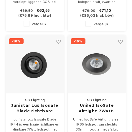
verdiept liggende COB led,
ledspot in wit, zwart en
voor een rustig lichtbeeld.
geborsteld staal en 3
€62,55
€71,10
€69,50
€79,00
Leverbaar in wit, brons of
lichtkleuren, 2700-3000 of
(
€75,69
Incl. btw)
(
€86,03
Incl. btw)
zwart. Driver 500mA niet
4000K
bijgeleverd.
Geleverd incl dimbare driver
Vergelijk
Vergelijk
In de kleurtemperaturen 2700
of 3000K.
-10%
-10%
SG Lighting
SG Lighting
Junistar Lux Isosafe
Uniled IsoSafe
Blade richtbare
Airtight 7Watt-
ledspot 7Watt
2700K dimbaar
Junistar Lux Isosafe Blade
Uniled IsoSafe Airtight is een
dimbaar IP44
IP44 is een fraaie richtbare en
IP65 ledspot van slechts
dimbare 7Watt ledspot met
30mm hoogte met afsluit