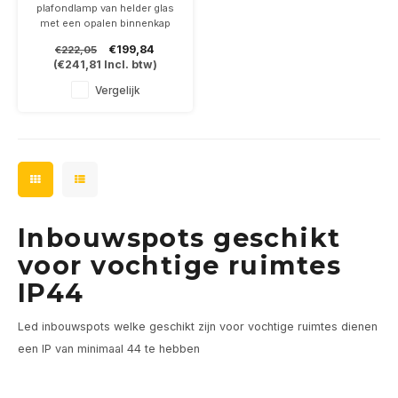
Ø251mm
plafondlamp van helder glas
met een opalen binnenkap
voor een mooie egale
€199,84
€222,05
verlichtng
(
€241,81
Incl. btw)
IP44 (vochtige ruimtes),
diameter 251mm en 95mm
Vergelijk
hoog
Inbouwspots geschikt
voor vochtige ruimtes
IP44
Led inbouwspots welke geschikt zijn voor vochtige ruimtes dienen
een IP van minimaal 44 te hebben