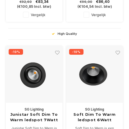
€83,34
€86,40
€92,60
€96,00
afschermglas , voor een egaal
bij 350mA . Driver niet
(
€100,85
Incl. btw)
(
€104,54
Incl. btw)
lichtbeeld. Driver 350 of
bijgeleverd.
500mA niet bijgeleverd.
Is leverbaar in wit, brons of
Vergelijk
Vergelijk
In de kleurtemperaturen 2700
zwart in de kleurtemperaturen
of 3000K.
2700-3000K.
High Quality
-10%
-10%
SG Lighting
SG Lighting
Junistar Soft Dim To
Soft Dim To Warm
Warm ledspot 7Watt
ledspot 6Watt
-2000/2800K IP54
-2000/2800K IP54
Junistar Soft Dim to Warm is
Soft Dim to Warm is een