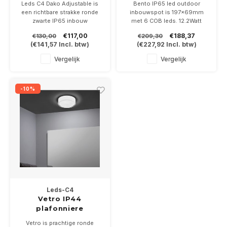
Leds C4 Dako Adjustable is
Bento IP65 led outdoor
een richtbare strakke ronde
inbouwspot is 197x69mm
zwarte IP65 inbouw
met 6 COB leds. 12.2Watt
downlighter leverbaar in
goed voor 1200lumen.
€117,00
€188,37
€130,00
€209,30
6,4Watt of 18Watt
Reflector 17-38 of 47 graden
(
€141,57
Incl. btw)
(
€227,92
Incl. btw)
Geleverd incl IP67 driver 2
in de kleur zwart/wit
reflectoren.
Dimbaar, driver 700mA niet
Vergelijk
Vergelijk
bijgeleverd.
-10%
Leds-C4
Vetro IP44
plafonniere
opaal/helder
Vetro is prachtige ronde