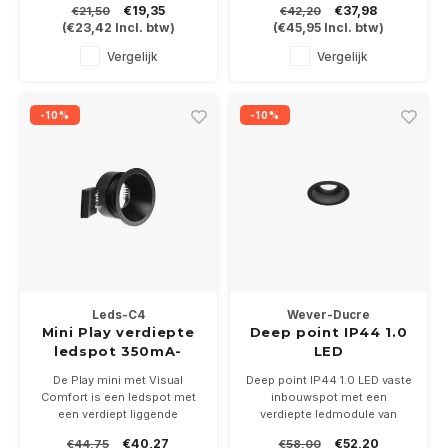
€19,35
€37,98
€21,50
€42,20
voor PAR16 ledlampen met
Geschikt voor badkamer en
(
€23,42
Incl. btw)
(
€45,95
Incl. btw)
GU10 ftiing. Inbouwmaat
buitenluifel. Geleverd met een
Ø73mm
GU10 fitting voor een PAR16-
Vergelijk
Vergelijk
Leverbaar in wit en zwart
GU10 ledlamp naar keuze
-10%
-10%
Leds-C4
Wever-Ducre
Mini Play verdiepte
Deep point IP44 1.0
ledspot 350mA-
LED
3.2Watt Ø45mm
De Play mini met Visual
Deep point IP44 1.0 LED vaste
IP54
Comfort is een ledspot met
inbouwspot met een
een verdiept liggende
verdiepte ledmodule van
ledmodule van 350mA
5Watt , is leverbaar in wit en
€40,27
€52,20
€44,75
€58,00
3,2Watt. Leverbaar in wit of
zwart. Slechts Ø45mm !