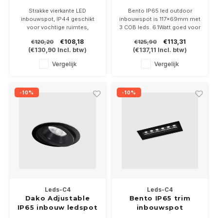
inbouwspot
Strakke vierkante LED
Bento IP65 led outdoor
inbouwspot, IP44 geschikt
inbouwspot is 117x69mm met
voor vochtige ruimtes,
3 COB leds. 6.1Watt goed voor
leverbaar in wit of zwart, met
600lumen.
€108,18
€113,31
€120,20
€125,90
vaste led module (1.0 LED)
Reflector 17-38 of 47 graden
(
€130,90
Incl. btw)
(
€137,11
Incl. btw)
van 6/9Watt.
in de kleur zwart/wit
Exclusief driver 350 of
Dimbaar, driver 700mA niet
Vergelijk
Vergelijk
500mA
bijgeleverd.
-10%
-10%
Leds-C4
Leds-C4
Dako Adjustable
Bento IP65 trim
IP65 inbouw ledspot
inbouwspot
in zwart
12.2Watt