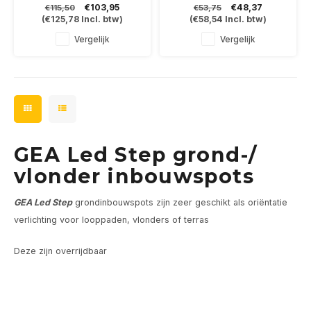
€103,95
€48,37
€115,50
€53,75
verlichting in terras of
bekabeling met contraplug
(
€125,78
Incl. btw)
(
€58,54
Incl. btw)
looppad. In 3000 of 4000K
Vergelijk
Vergelijk
GEA Led Step grond-/
vlonder inbouwspots
GEA Led Step
grondinbouwspots zijn zeer geschikt als oriëntatie
verlichting voor looppaden, vlonders of terras
Deze zijn overrijdbaar