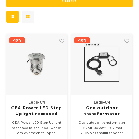
Filters
Wand opbouw Indoor
Wandlampen
24 Volt
GEA R
Straat verlichting
Hanglampen Indoor
Vloerlampen
GEA L
Vloerlampen
Tafellampen Indoor
Tafel-/bureaulampen
-10%
-10%
Bolder lampen
Xena 
Vloerlampen Indoor
Railsystemen
MAP L
Vloerlampen Outdoor
Noodverlichting
Wandlampen opbouw Outdoor
Wandlampen inbouw Outdoor
Leds-C4
Leds-C4
GEA Power LED Step
Gea outdoor
Plafond opbouw Outdoor
Uplight recessed
transformator
230V-2.2W
12Volt-30Watt IP67
GEA Power LED Step Uplight
Gea outdoor transformator
Plafond inbouw Outdoor
recessed is een inbouwspot
12Volt-30Watt IP67 met
om overheen te lopen,
230Volt aansluitsnoer en
perfect voor orientatie
50cm secundaire 12Volt