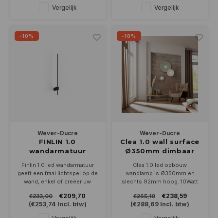
3000K Dimbaar met fase cut
zwart en zwart/goud
Vergelijk
Vergelijk
(afsnijding)
-10%
-10%
Wever-Ducre
Wever-Ducre
FINLIN 1.0
Clea 1.0 wall surface
wandarmatuur
Ø350mm dimbaar
623mm dimbaar
Finlin 1.0 led wandarmatuur
Clea 1.0 led opbouw
geeft een fraai lichtspel op de
wandlamp is Ø350mm en
wand, enkel of creëer uw
slechts 92mm hoog. 10Watt
eigen opstelling met
dimbaar ledlicht wordt egaal
€209,70
€238,59
€233,00
€265,10
meerdere. Leverbaar in zwart,
verdeeld door de
(
€253,74
Incl. btw)
(
€288,69
Incl. btw)
zwart/champagne en
handgeblazen wit opalen glas.
zwart/goud in 2700 of 3000K
Leverbaar in 2700 of 3000K