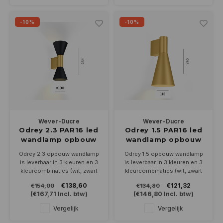
-10%
-10%
Wever-Ducre
Wever-Ducre
Odrey 2.3 PAR16 led
Odrey 1.5 PAR16 led
wandlamp opbouw
wandlamp opbouw
Odrey 2.3 opbouw wandlamp
Odrey 1.5 opbouw wandlamp
is leverbaar in 3 kleuren en 3
is leverbaar in 3 kleuren en 3
kleurcombinaties (wit, zwart
kleurcombinaties (wit, zwart
en goud). Schijnt up en down.
en goud). Kan op- of
€138,60
€121,32
€154,00
€134,80
Geschikt voor 2 PAR16-GU10
neerwaarts geplaatst worden.
(
€167,71
Incl. btw)
(
€146,80
Incl. btw)
ledlampen (niet bijgeleverd)
Geschikt voor een PAR16-
GU10 ledlamp (niet
Vergelijk
Vergelijk
bijgeleverd)