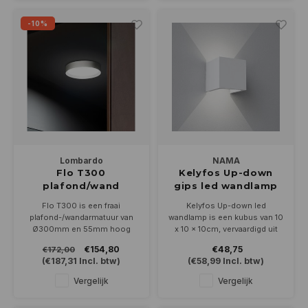
-10%
Lombardo
NAMA
Flo T300
Kelyfos Up-down
plafond/wand
gips led wandlamp
opbouw 30Watt
G9
Flo T300 is een fraai
Kelyfos Up-down led
Ø300mm
plafond-/wandarmatuur van
wandlamp is een kubus van 10
Ø300mm en 55mm hoog
x 10 x 10cm, vervaardigd uit
met een invallend opaal
naturel gips en
€154,80
€48,75
€172,00
venster. Leverbaar in wit, alu
overschilderbaar in de kleur
(
€187,31
Incl. btw)
(
€58,99
Incl. btw)
grijs, antraciet en goud. In
van uw interieur.
2700-3000of4000K
Geschikt voor G9 ledlamp
Vergelijk
Vergelijk
Optioneel dimbaar en
noodverlichting