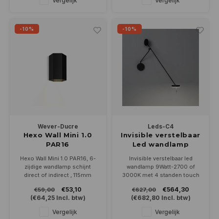
Vergelijk
Vergelijk
Dimbaar met fase cut
en in 4 kleuren.
(afsnijding)
-10%
-10%
Wever-Ducre
Leds-C4
Hexo Wall Mini 1.0
Invisible verstelbaar
PAR16
Led wandlamp
wandarmatuur up of
9Watt zwart
Hexo Wall Mini 1.0 PAR16, 6-
Invisible verstelbaar led
down
zijdige wandlamp schijnt
wandlamp 9Watt-2700 of
direct of indirect , 115mm
3000K met 4 standen touch
hoog en 77mm doorsnede.
dimmer in zwart
€53,10
€564,30
€59,00
€627,00
Geschikt voor PAR16 ledlamp
(
€64,25
Incl. btw)
(
€682,80
Incl. btw)
met GU10 fitting, leverbaar in
4 kleuren, rechtstreeks op
Vergelijk
Vergelijk
230Volt aangesloten en is