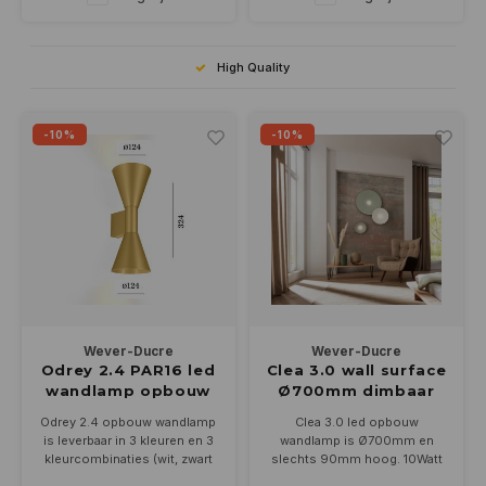
Dimbaar met fase cut
(afsnijding)
High Quality
-10%
-10%
Wever-Ducre
Wever-Ducre
Odrey 2.4 PAR16 led
Clea 3.0 wall surface
wandlamp opbouw
Ø700mm dimbaar
Odrey 2.4 opbouw wandlamp
Clea 3.0 led opbouw
is leverbaar in 3 kleuren en 3
wandlamp is Ø700mm en
kleurcombinaties (wit, zwart
slechts 90mm hoog. 10Watt
en goud). Schijnt up en down.
dimbaar ledlicht wordt egaal