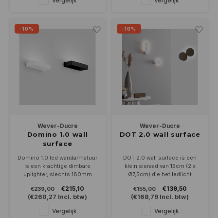
Vergelijk
Vergelijk
rechtstreeks op 230Volt
aangesloten en is dimbaar.
-10%
-10%
Wever-Ducre
Wever-Ducre
Domino 1.0 wall
DOT 2.0 wall surface
surface
Domino 1.0 led wandarmatuur
DOT 2.0 wall surface is een
is een krachtige dimbare
klein sieraad van 15cm (2 x
uplighter, slechts 180mm
Ø7,5cm) die het ledlicht
breed, 30mm hoog en steekt
indirect op de wand
€215,10
€139,50
€239,00
€155,00
78mm uit de wand. Leverbaar
projecteert. In 4 kleuren,
(
€260,27
Incl. btw)
(
€168,79
Incl. btw)
in wit of zwart in 2700 of
8Watt en dimbaar.
3000K
Vergelijk
Vergelijk