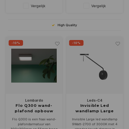
Dimbaar
Dimbaar
Vergelijk
Vergelijk
High Quality
-10%
-10%
Lombardo
Leds-C4
Flo Q300 wand-
Invisible Led
plafond opbouw
wandlamp Large
30Watt 300MM
9Watt zwart
Flo Q300 is een fraai wand-
Invisible Large led wandlamp
plafondarmatuur van
9Watt-2700 of 3000K met 4