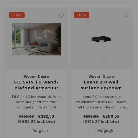
Wand opbouw Indoor
Wandlampen
Straat verlichting
24 Volt
GEA R
-10%
-10%
Hanglampen Indoor
Vloerlampen
Vloerlampen
GEA L
Tafellampen Indoor
Tafel-/bureaulampen
Bolder lampen
Xena 
Vloerlampen Indoor
Railsystemen
MAP L
Vloerlampen Outdoor
Noodverlichting
Wever-Ducre
Wever-Ducre
Wandlampen opbouw Outdoor
FIL SPIN 1.0 wand-
Leens 2.0 wall
plafond armatuur
surface up/down
1103mm dimbaar
wandarmatuur
Wandlampen inbouw Outdoor
Fil Spin 1.0 led wand-plafond
Leens 2.0 is een subtiel
dimbaar
armatuur geeft een fraai
wandarmatuur van 13x13x3cm
lichtspel op de wand of
met boven en onder een lens,
Plafond opbouw Outdoor
plafond. De 2 armen van
welke mooie lichtparabolen
€382,50
€260,55
€425,00
€289,50
1103mm zijn verstelbaar.
op de wand geeft. In wit, zwart
(
€462,82
Incl. btw)
(
€315,27
Incl. btw)
Leverbaar in zwart in 2700K
of geborsteld aluminium.
Plafond inbouw Outdoor
Dimbaar met fase cut
8Watt-3000K en dimbaar
Vergelijk
Vergelijk
(afsnijding)