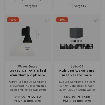
Geschikt voor een PAR16-
leverbaar in wit of zwart
GU10 ledlamp (niet
Vergelijk
Vergelijk
bijgeleverd)
-10%
-10%
Wever-Ducre
Leds-C4
Odrey 1.3 PAR16 led
Kub Led wandlamp
wandlamp opbouw
met verstelbare
lichtbundels 5.7W-
Odrey 1.3 opbouw wandlamp
Kub Led wandlamp is slecht
3000K
is leverbaar in 3 kleuren en 3
10x10x10cm groot, 5.7Watt
kleurcombinaties (wit, zwart
(271lm) 3000K (warm-wit) en
en goud). Kan op- of
heeft verstelbare blenders
€102,60
€177,66
€114,00
€197,40
neerwaarts geplaatst worden.
voor uw gewenste licht
(
€124,15
Incl. btw)
(
€214,96
Incl. btw)
Geschikt voor een PAR16-
effect. Leverbaar in 4 kleuren.