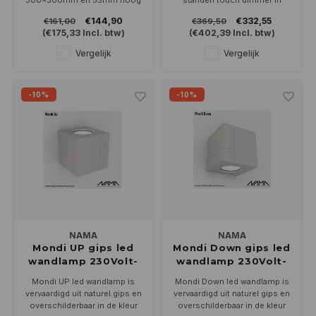
300x300mm en 55mm hoog
standen touch dimmer in
met een invallend opaal
zwart Met een hoogte van
€144,90
€332,55
€161,00
€369,50
venster. Leverbaar in wit, alu
359mm en steekt 374mm uit
(
€175,33
Incl. btw)
(
€402,39
Incl. btw)
grijs, antraciet en goud. In
de muur
2700-3000 of 4000K
Vergelijk
Vergelijk
Optioneel dimbaar en
noodverlichting
-10%
-10%
NAMA
NAMA
Mondi UP gips led
Mondi Down gips led
wandlamp 230Volt-
wandlamp 230Volt-
GU10
GU10
Mondi UP led wandlamp is
Mondi Down led wandlamp is
vervaardigd uit naturel gips en
vervaardigd uit naturel gips en
overschilderbaar in de kleur
overschilderbaar in de kleur