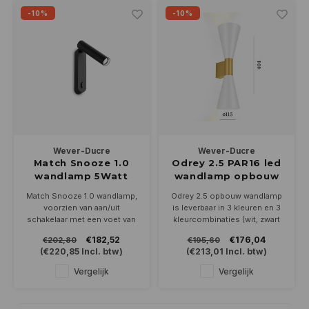
-10%
-10%
Wever-Ducre
Wever-Ducre
Match Snooze 1.0
Odrey 2.5 PAR16 led
wandlamp 5Watt
wandlamp opbouw
Match Snooze 1.0 wandlamp,
Odrey 2.5 opbouw wandlamp
voorzien van aan/uit
is leverbaar in 3 kleuren en 3
schakelaar met een voet van
kleurcombinaties (wit, zwart
140x26mm.
en goud). Schijnt up en down.
€182,52
€176,04
€202,80
€195,60
5Watt ledverlichting in 27000
Geschikt voor 2 PAR16-GU10
(
€220,85
Incl. btw)
(
€213,01
Incl. btw)
of 3000K
ledlampen (niet bijgeleverd)
Leverbaar in wit of zwart
Afm: 404 x 115mm
Vergelijk
Vergelijk