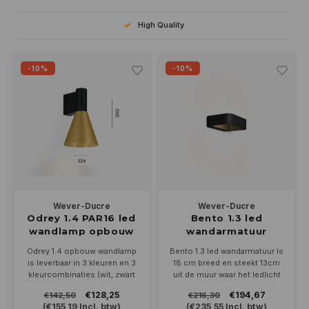
High Quality
-10%
-10%
Wever-Ducre
Wever-Ducre
Odrey 1.4 PAR16 led
Bento 1.3 led
wandlamp opbouw
wandarmatuur
8Watt-3000K
Odrey 1.4 opbouw wandlamp
Bento 1.3 led wandarmatuur is
dimbaar
is leverbaar in 3 kleuren en 3
18 cm breed en steekt 13cm
kleurcombinaties (wit, zwart
uit de muur waar het ledlicht
en goud). Kan op- of
onzichtbaar tegen de schijnt.
€128,25
€194,67
€142,50
€216,30
neerwaarts geplaatst worden.
8Watt-3000K en dimbaar,
(
€155,19
Incl. btw)
(
€235,55
Incl. btw)