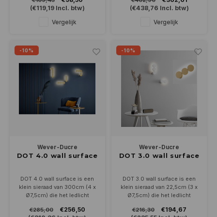
€109,45
€402,90
venster. Leverbaar in wit, alu
verdeeld door de
(
€119,19
Incl. btw)
(
€438,76
Incl. btw)
grijs, antraciet en goud. In
handgeblazen wit opalen glas.
2700-3000 of 4000K
Leverbaar in 2700 of 3000K
Vergelijk
Vergelijk
Optioneel dimbaar
en in 4 kleuren.
-10%
-10%
Wever-Ducre
Wever-Ducre
DOT 4.0 wall surface
DOT 3.0 wall surface
DOT 4.0 wall surface is een
DOT 3.0 wall surface is een
klein sieraad van 300cm (4 x
klein sieraad van 22,5cm (3 x
Ø7,5cm) die het ledlicht
Ø7,5cm) die het ledlicht
indirect op de wand
indirect op de wand
€256,50
€194,67
€285,00
€216,30
projecteert. In 4 kleuren,
projecteert. In 4 kleuren,