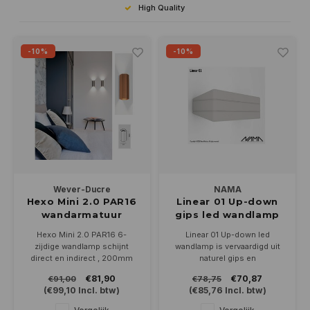
High Quality
-10%
-10%
Wever-Ducre
NAMA
Hexo Mini 2.0 PAR16
Linear 01 Up-down
wandarmatuur
gips led wandlamp
up/down 2 x GU10
230Volt-E-14
Hexo Mini 2.0 PAR16 6-
Linear 01 Up-down led
dimbaar
zijdige wandlamp schijnt
wandlamp is vervaardigd uit
direct en indirect , 200mm
naturel gips en
hoog en 77mm doorsnede.
overschilderbaar in de kleur
€81,90
€70,87
€91,00
€78,75
Geschikt voor 2 PAR16
van uw interieur.
(
€99,10
Incl. btw)
(
€85,76
Incl. btw)
ledlamp met GU10 fitting,
Geschikt voor led lamp
leverbaar in 4 kleuren,
230Volt-E14