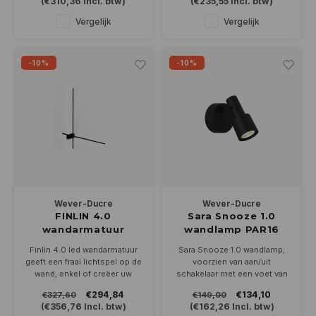
(
€310,36
Incl. btw)
(
€235,55
Incl. btw)
3x8Watt en dimbaar.
2x8Watt en dimbaar.
Vergelijk
Vergelijk
-10%
-10%
Wever-Ducre
Wever-Ducre
FINLIN 4.0
Sara Snooze 1.0
wandarmatuur
wandlamp PAR16
12Watt dimbaar
Finlin 4.0 led wandarmatuur
Sara Snooze 1.0 wandlamp,
geeft een fraai lichtspel op de
voorzien van aan/uit
wand, enkel of creëer uw
schakelaar met een voet van
eigen opstelling met
Ø82mm. Geschikt voor
€294,84
€134,10
€327,60
€149,00
meerdere. Leverbaar in zwart
PAR16-GU10 ledlampen naar
(
€356,76
Incl. btw)
(
€162,26
Incl. btw)
en zwart/goud in 2700 of
keuze Leverbaar in wit, goud,