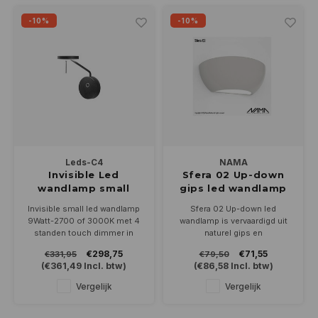
-10%
-10%
Leds-C4
NAMA
Invisible Led
Sfera 02 Up-down
wandlamp small
gips led wandlamp
9Watt zwart
230Volt-E-27
Invisible small led wandlamp
Sfera 02 Up-down led
9Watt-2700 of 3000K met 4
wandlamp is vervaardigd uit
standen touch dimmer in
naturel gips en
zwart Met een hoogte van
overschilderbaar in de kleur
€298,75
€71,55
€331,95
€79,50
260mm en steekt 203mm uit
van uw interieur. Geschikt
(
€361,49
Incl. btw)
(
€86,58
Incl. btw)
de muur
voor led lamp 230Volt-E-27
Vergelijk
Vergelijk