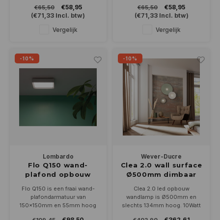
van uw interieur. Geschikt
van uw interieur. Geschikt
€58,95
€58,95
€65,50
€65,50
voor een led lamp 230Volt-
voor een led lamp 230Volt-
(
€71,33
Incl. btw)
(
€71,33
Incl. btw)
PAR16/GU10
PAR16/GU10
Vergelijk
Vergelijk
-10%
-10%
Lombardo
Wever-Ducre
Flo Q150 wand-
Clea 2.0 wall surface
plafond opbouw
Ø500mm dimbaar
10Watt 150MM
Flo Q150 is een fraai wand-
Clea 2.0 led opbouw
plafondarmatuur van
wandlamp is Ø500mm en
150x150mm en 55mm hoog
slechts 134mm hoog. 10Watt
met een invallend opaal
dimbaar ledlicht wordt egaal
€98,50
€362,61