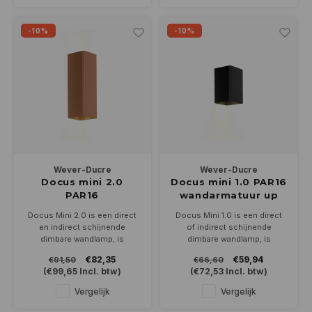
dimbaar.
-10%
-10%
Wever-Ducre
Wever-Ducre
Docus mini 2.0
Docus mini 1.0 PAR16
PAR16
wandarmatuur up
wandarmatuur
OF down GU10
Docus Mini 2.0 is een direct
Docus Mini 1.0 is een direct
up/down GU10
en indirect schijnende
of indirect schijnende
dimbare wandlamp, is
dimbare wandlamp, is
leverbaar in wit, zwart, koper,
leverbaar in wit, zwart, koper,
€82,35
€59,94
€91,50
€66,60
goud en geborsteld
goud en geborsteld
(
€99,65
Incl. btw)
(
€72,53
Incl. btw)
aluminium. Geschikt voor 2
aluminium. Geschikt voor een
PAR16 ledlampen met een
PAR16 ledlamp met een GU10
Vergelijk
Vergelijk
GU10 fitting.
fitting.