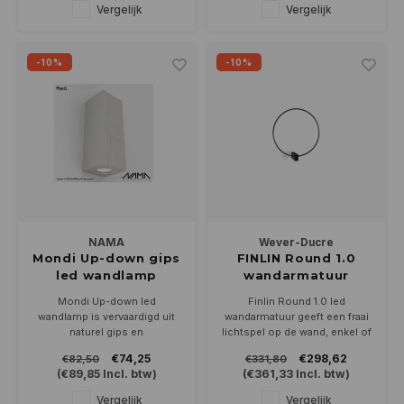
GU10 ledlamp (niet
Vergelijk
Vergelijk
bijgeleverd)
-10%
-10%
NAMA
Wever-Ducre
Mondi Up-down gips
FINLIN Round 1.0
led wandlamp
wandarmatuur
230Volt-GU10
400mm dimbaar
Mondi Up-down led
Finlin Round 1.0 led
wandlamp is vervaardigd uit
wandarmatuur geeft een fraai
naturel gips en
lichtspel op de wand, enkel of
overschilderbaar in de kleur
creëer uw eigen opstelling
€74,25
€298,62
€82,50
€331,80
van uw interieur.
met meerdere. Leverbaar in
(
€89,85
Incl. btw)
(
€361,33
Incl. btw)
Geschikt voor 2 led lampen
zwart en zwart/goud in 2700
230Volt-PAR16/GU10
of 3000K
Vergelijk
Vergelijk