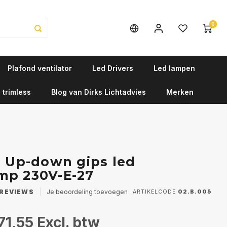
0
Plafond ventilator
Led Drivers
Led lampen
 trimless
Blog van Dirks Lichtadvies
Merken
2 Up-down gips led
mp 230V-E-27
REVIEWS
Je beoordeling toevoegen
ARTIKELCODE
02.B.005
71,55
Excl. btw