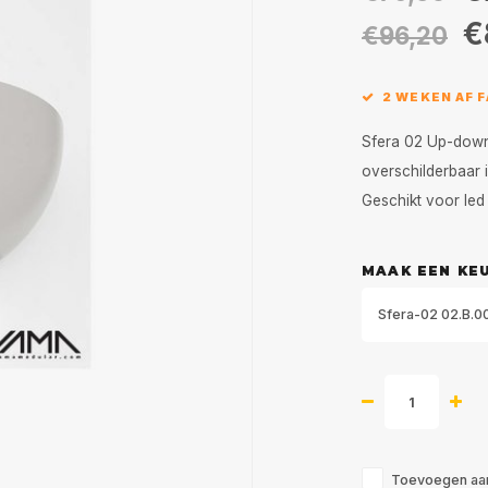
€
€96,20
2 WEKEN AF 
Sfera 02 Up-down 
overschilderbaar i
Geschikt voor le
MAAK EEN KE
Sfera-02 02.B.0
Toevoegen aan