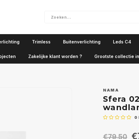
rlichting
Trimless
Buitenverlichting
Leds C4
ojecten
Zakelijke klant worden ?
Grootste collectie in
NAMA
Sfera 0
wandla
0
€
€79,50