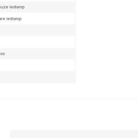
keuze ledlamp
are ledlamp
4mm