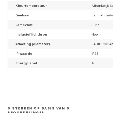
Kleurtemperatuur
Afhankelijk 
Dimbaar
Ja, met dimb
Lampvoet
E-27
Inclusief lichtbron
Nee
Afmeting (diameter)
340x161x11
IP waarde
IP23
Energy label
A++
0
STERREN OP BASIS VAN
0
BEOORDELINGEN