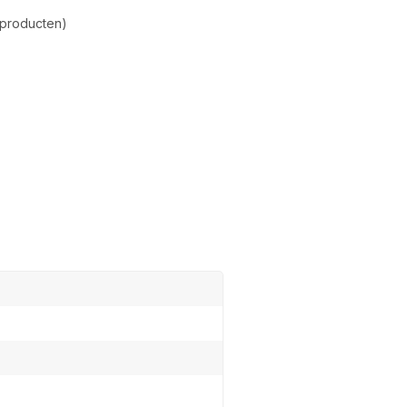
 producten)
Meld j
nieuws
Ontvang de laatste up
Abonneer