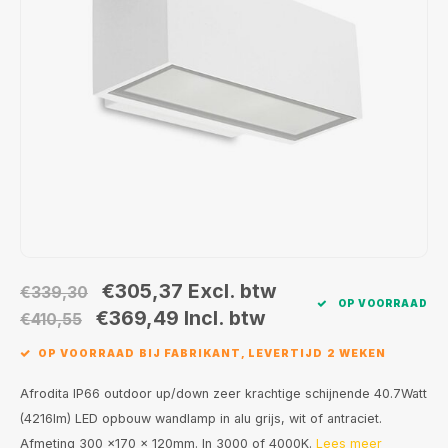
Wand opbouw Indoor
Wandlampen
Straat verlichting
24 Volt
GEA R
Hanglampen Indoor
Vloerlampen
Vloerlampen
GEA L
Tafellampen Indoor
Tafel-/bureaulampen
Bolder lampen
Xena 
Vloerlampen Indoor
Railsystemen
MAP L
Vloerlampen Outdoor
Noodverlichting
Wandlampen opbouw Outdoor
€305,37
Excl. btw
€339,30
OP VOORRAAD
Wandlampen inbouw Outdoor
€369,49
Incl. btw
€410,55
OP VOORRAAD BIJ FABRIKANT, LEVERTIJD 2 WEKEN
Plafond opbouw Outdoor
Afrodita IP66 outdoor up/down zeer krachtige schijnende 40.7Watt
Plafond inbouw Outdoor
(4216lm) LED opbouw wandlamp in alu grijs, wit of antraciet.
Afmeting 300 x170 x 120mm. In 3000 of 4000K.
Lees meer