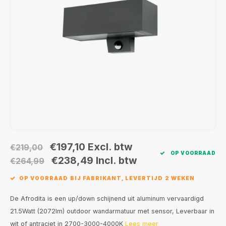
Wand opbouw Indoor
Wandlampen
Straat verlichting
24 Volt
GEA R
Hanglampen Indoor
Vloerlampen
Vloerlampen
GEA L
Tafellampen Indoor
Tafel-/bureaulampen
Bolder lampen
Xena 
Vloerlampen Indoor
Railsystemen
MAP L
Vloerlampen Outdoor
Noodverlichting
Wandlampen opbouw Outdoor
€197,10
Excl. btw
€219,00
OP VOORRAAD
Wandlampen inbouw Outdoor
€238,49
Incl. btw
€264,99
OP VOORRAAD BIJ FABRIKANT, LEVERTIJD 2 WEKEN
Plafond opbouw Outdoor
De Afrodita is een up/down schijnend uit aluminum vervaardigd
Plafond inbouw Outdoor
21.5Watt (2072lm) outdoor wandarmatuur met sensor, Leverbaar in
wit of antraciet in 2700-3000-4000K
Lees meer