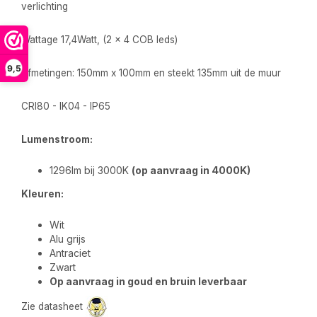
verlichting
Wattage 17,4Watt, (2 x 4 COB leds)
9,5
Afmetingen: 150mm x 100mm en steekt 135mm uit de muur
CRI80 - IK04 - IP65
Lumenstroom:
1296lm bij 3000K
(op aanvraag in 4000K)
Kleuren:
Wit
Alu grijs
Antraciet
Zwart
Op aanvraag in goud en bruin leverbaar
Zie datasheet