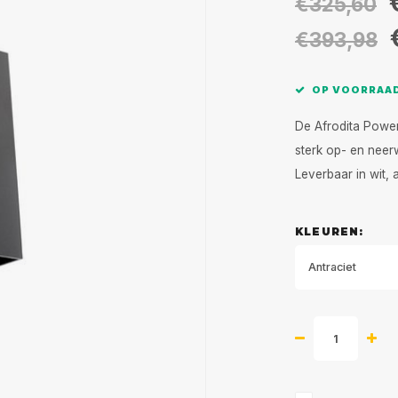
€325,60
€393,98
OP VOORRAAD
De Afrodita Power
sterk op- en neer
Leverbaar in wit, a
KLEUREN:
Antraciet