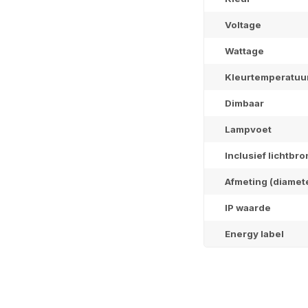
nieuws
Voltage
Wattage
Ontvang de laatste up
Kleurtemperatuu
Dimbaar
Lampvoet
Inclusief lichtbro
Abonneer
Afmeting (diamet
IP waarde
Energy label