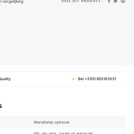
DEEL DIT PRODUCT:
 vergelijking
Quality
Bel +31(0) 850163031
s
Wandlamp opbouw
e aan voor onze
Wit, alu grijs, zwart of antraciet