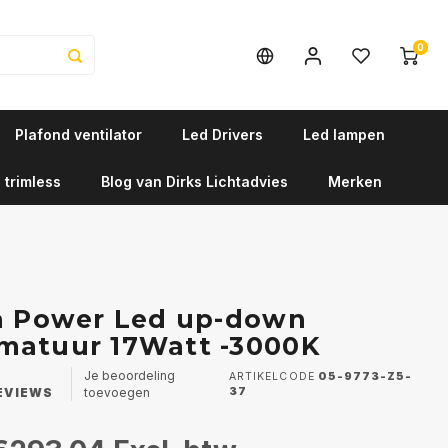
0
Plafond ventilator
Led Drivers
Led lampen
 trimless
Blog van Dirks Lichtadvies
Merken
a Power Led up-down
matuur 17Watt -3000K
Je beoordeling
ARTIKELCODE
05-9773-Z5-
EVIEWS
toevoegen
37