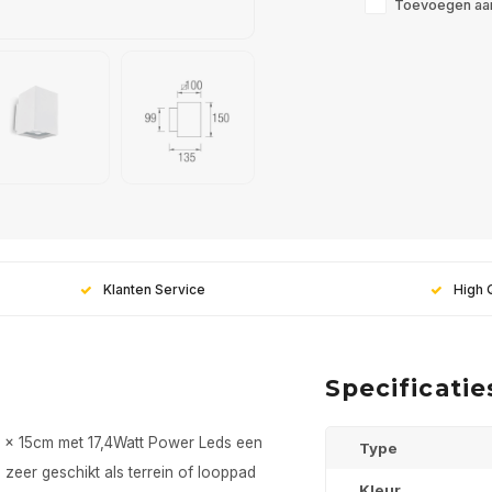
Toevoegen aan
Klanten Service
High 
Specificatie
10 x 15cm met 17,4Watt Power Leds een
Type
Meld j
zeer geschikt als terrein of looppad
Kleur