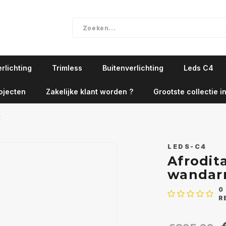
rlichting
Trimless
Buitenverlichting
Leds C4
ojecten
Zakelijke klant worden ?
Grootste collectie in
K
LEDS-C4
Afrodit
wandar
0
R