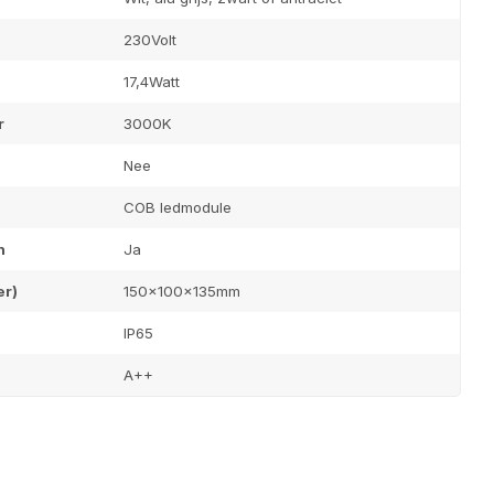
brief
230Volt
17,4Watt
dates, nieuws en aanbiedingen via email
r
3000K
Nee
COB ledmodule
n
Ja
er)
150x100x135mm
IP65
A++