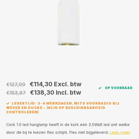
Wand opbouw Indoor
Wandlampen
Straat verlichting
24 Volt
GEA R
Hanglampen Indoor
Vloerlampen
Vloerlampen
GEA L
Tafellampen Indoor
Tafel-/bureaulampen
Bolder lampen
Xena 
Vloerlampen Indoor
Railsystemen
MAP L
Vloerlampen Outdoor
Noodverlichting
Wandlampen opbouw Outdoor
€114,30
Excl. btw
€127,00
OP VOORRAAD
€138,30
Incl. btw
€153,67
Wandlampen inbouw Outdoor
LEVERTIJD: 3-4 WERKDAGEN, MITS VOORRADIG BIJ
WEVER EN DUCRE - (KLIK OP BESCHIKBAARHEID
Plafond opbouw Outdoor
CONTROLEREN)
Cork 1.0 led hanglamp heeft in de kurk een 3.5Watt led unit welke
Plafond inbouw Outdoor
door de bij te kiezen fles schijnt. Fles niet bijgeleverd.
Lees meer