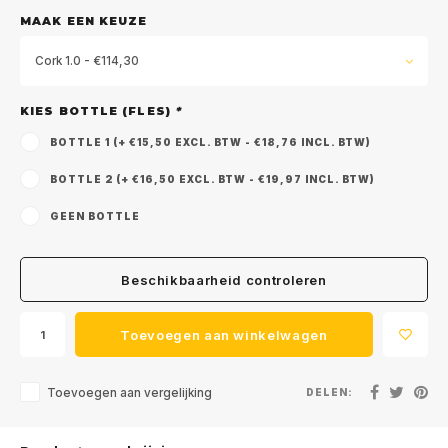
MAAK EEN KEUZE
Cork 1.0 - €114,30
KIES BOTTLE (FLES)
*
BOTTLE 1 (+ €15,50 EXCL. BTW - €18,76 INCL. BTW)
BOTTLE 2 (+ €16,50 EXCL. BTW - €19,97 INCL. BTW)
GEEN BOTTLE
Meld je aan voor onze
nieuwsbrief
Beschikbaarheid controleren
Ontvang de laatste updates, nieuws en aanbiedingen via
Toevoegen aan winkelwagen
email
Toevoegen aan vergelijking
DELEN: