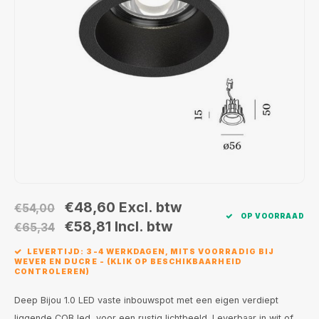
Wand opbouw Indoor
Wandlampen
Straat verlichting
24 Volt
GEA R
Hanglampen Indoor
Vloerlampen
Vloerlampen
GEA L
Tafellampen Indoor
Tafel-/bureaulampen
Bolder lampen
Xena 
Vloerlampen Indoor
Railsystemen
MAP L
Vloerlampen Outdoor
Noodverlichting
Wandlampen opbouw Outdoor
€48,60
Excl. btw
€54,00
OP VOORRAAD
Wandlampen inbouw Outdoor
€58,81
Incl. btw
€65,34
LEVERTIJD: 3-4 WERKDAGEN, MITS VOORRADIG BIJ
Plafond opbouw Outdoor
WEVER EN DUCRE - (KLIK OP BESCHIKBAARHEID
CONTROLEREN)
Plafond inbouw Outdoor
Deep Bijou 1.0 LED vaste inbouwspot met een eigen verdiept
liggende COB led, voor een rustig lichtbeeld. Leverbaar in wit of