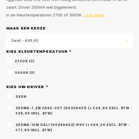
zwart. Driver 250mA niet bijgeleverd.
In de kleurtemperaturen 2700 of 3000K.
Lees meer
MAAK EEN KEUZE
Zwart - €48,60
KIES KLEURTEMPERATUUR
*
2700K (3)
3000K (5)
KIES UW DRIVER
*
GEEN
250MA-7,2W FASE-CUT (90226401) (+ €38,80 EXCL. BTW -
€46,95 INCL. BTW)
250MA-10W DALI (90249402) IP65 (+ €64,30 EXCL. BTW -
€77,80 INCL. BTW)