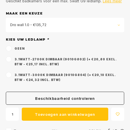
Geschikt badkamers voor een max. 5watt G9 ledlamp.
Lees meer
MAAK EEN KEUZE
Dro wall 1.0 - €135,72
KIES UW LEDLAMP
*
GEEN
3.1WATT-2700K DIMBAAR (9010G802) (+ €20,80 EXCL.
BTW - €25,17 INCL. BTW)
3.1WATT-3000K DIMBAAR (9010G804) (+ €20,10 EXCL.
BTW - €24,32 INCL. BTW)
Beschikbaarheid controleren
Toevoegen aan winkelwagen