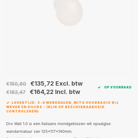
Wand opbouw Indoor
Wandlampen
Straat verlichting
24 Volt
GEA R
Hanglampen Indoor
Vloerlampen
Vloerlampen
GEA L
Tafellampen Indoor
Tafel-/bureaulampen
Bolder lampen
Xena 
Vloerlampen Indoor
Railsystemen
MAP L
Vloerlampen Outdoor
Noodverlichting
Wandlampen opbouw Outdoor
€135,72
Excl. btw
€150,80
OP VOORRAAD
€164,22
Incl. btw
€182,47
Wandlampen inbouw Outdoor
LEVERTIJD: 3-4 WERKDAGEN, MITS VOORRADIG BIJ
WEVER EN DUCRE - (KLIK OP BESCHIKBAARHEID
Plafond opbouw Outdoor
CONTROLEREN)
Dro Wall 1.0 is een Italiaans mondgeblazen wit opaalglas
Plafond inbouw Outdoor
wandarmatuur van 125x117x140mm.