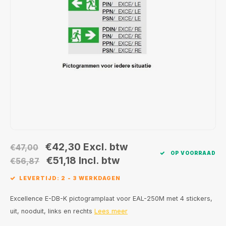
Wand opbouw Indoor
Wandlampen
Straat verlichting
24 Volt
GEA R
Hanglampen Indoor
Vloerlampen
Vloerlampen
GEA L
Tafellampen Indoor
Tafel-/bureaulampen
Bolder lampen
Xena 
Vloerlampen Indoor
Railsystemen
MAP L
Vloerlampen Outdoor
Noodverlichting
Wandlampen opbouw Outdoor
€42,30
Excl. btw
€47,00
OP VOORRAAD
Wandlampen inbouw Outdoor
€51,18
Incl. btw
€56,87
LEVERTIJD: 2 - 3 WERKDAGEN
Plafond opbouw Outdoor
Excellence E-DB-K pictogramplaat voor EAL-250M met 4 stickers,
Plafond inbouw Outdoor
uit, nooduit, links en rechts
Lees meer