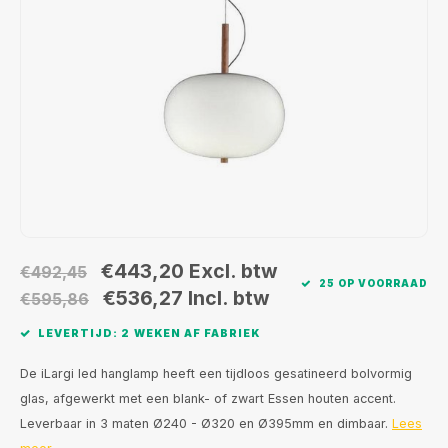
Wand opbouw Indoor
Wandlampen
Straat verlichting
24 Volt
GEA R
Hanglampen Indoor
Vloerlampen
Vloerlampen
GEA L
Tafellampen Indoor
Tafel-/bureaulampen
Bolder lampen
Xena 
Vloerlampen Indoor
Railsystemen
MAP L
Vloerlampen Outdoor
Noodverlichting
Wandlampen opbouw Outdoor
€443,20
Excl. btw
€492,45
25 OP VOORRAAD
€536,27
Incl. btw
€595,86
Wandlampen inbouw Outdoor
LEVERTIJD: 2 WEKEN AF FABRIEK
Plafond opbouw Outdoor
De iLargi led hanglamp heeft een tijdloos gesatineerd bolvormig
glas, afgewerkt met een blank- of zwart Essen houten accent.
Plafond inbouw Outdoor
Leverbaar in 3 maten Ø240 - Ø320 en Ø395mm en dimbaar.
Lees