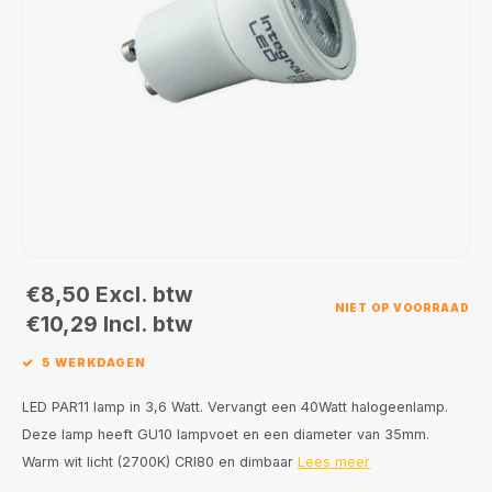
Wand opbouw Indoor
Wandlampen
Straat verlichting
24 Volt
GEA R
Hanglampen Indoor
Vloerlampen
Vloerlampen
GEA L
Tafellampen Indoor
Tafel-/bureaulampen
Bolder lampen
Xena 
Vloerlampen Indoor
Railsystemen
MAP L
Vloerlampen Outdoor
Noodverlichting
Wandlampen opbouw Outdoor
€8,50
Excl. btw
NIET OP VOORRAAD
€10,29
Incl. btw
Wandlampen inbouw Outdoor
5 WERKDAGEN
Plafond opbouw Outdoor
LED PAR11 lamp in 3,6 Watt. Vervangt een 40Watt halogeenlamp.
Deze lamp heeft GU10 lampvoet en een diameter van 35mm.
Plafond inbouw Outdoor
Warm wit licht (2700K) CRI80 en dimbaar
Lees meer