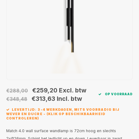
Wand opbouw Indoor
Wandlampen
Straat verlichting
24 Volt
GEA R
Hanglampen Indoor
Vloerlampen
Vloerlampen
GEA L
Tafellampen Indoor
Tafel-/bureaulampen
Bolder lampen
Xena 
Vloerlampen Indoor
Railsystemen
MAP L
Vloerlampen Outdoor
Noodverlichting
Wandlampen opbouw Outdoor
€259,20
Excl. btw
€288,00
OP VOORRAAD
Wandlampen inbouw Outdoor
€313,63
Incl. btw
€348,48
LEVERTIJD: 3-4 WERKDAGEN, MITS VOORRADIG BIJ
Plafond opbouw Outdoor
WEVER EN DUCRE - (KLIK OP BESCHIKBAARHEID
CONTROLEREN)
Plafond inbouw Outdoor
Match 4.0 wall surface wandlamp is 72cm hoog en slechts
2xØ26mm. Schijnt het ledlicht up en down. Leverbaar in zwart,