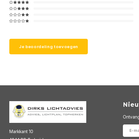
Je beoordeling toevoegen
Nieu
Ontvang
Markkant 10