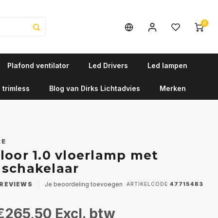
0
Plafond ventilator
Led Drivers
Led lampen
 trimless
Blog van Dirks Lichtadvies
Merken
RE
loor 1.0 vloerlamp met
schakelaar
REVIEWS
Je beoordeling toevoegen
ARTIKELCODE
477154B3
€265,50
Excl. btw