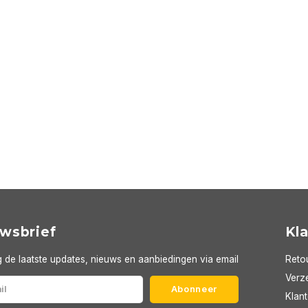
wsbrief
Kl
 de laatste updates, nieuws en aanbiedingen via email
Reto
Verze
Abonneer
Klan