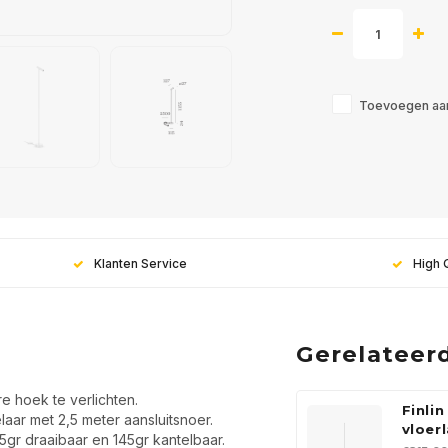
Toevoegen aan
Klanten Service
High 
Gerelateer
e hoek te verlichten.
Finlin
aar met 2,5 meter aansluitsnoer.
vloer
5gr draaibaar en 145gr kantelbaar.