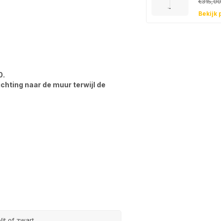
€315,00
Bekijk 
0.
lichting naar de muur terwijl de
it of zwart