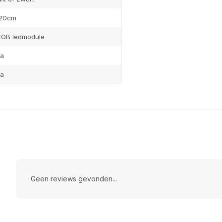
120cm
OB ledmodule
a
a
Geen reviews gevonden...