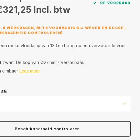
OP VOORRAAD
€321,25
Incl. btw
3-4 WERKDAGEN, MITS VOORRADIG BIJ WEVER EN DUCRE -
HIKBAARHEID CONTROLEREN)
s een ranke vloerlamp van 120xm hoog op een verzwaarde voet
of zwart. De kop van Ø27mm is verstelbaar.
n dimbaar
Lees meer
UZE
Beschikbaarheid controleren