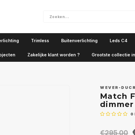
rlichting
Trimless
Buitenverlichting
Leds C4
ojecten
Zakelijke klant worden ?
Grootste collectie in
WEVER-DUC
Match F
dimmer 
0
€295,00