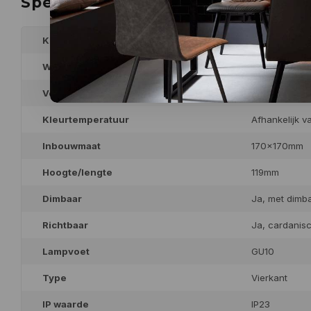
Specificaties
Kleur
Wit, zwart of 
Wattage
Max. 15Watt
Voltage
230Volt
Kleurtemperatuur
Afhankelijk v
Inbouwmaat
170x170mm
Hoogte/lengte
119mm
Dimbaar
Ja, met dimb
Richtbaar
Ja, cardanis
Lampvoet
GU10
Type
Vierkant
IP waarde
IP23