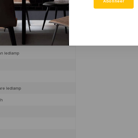
Abonneer
alu grijs
an ledlamp
are ledlamp
ch