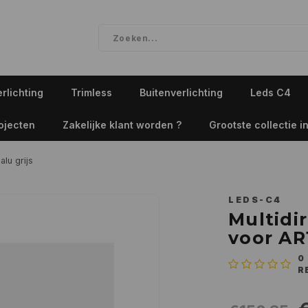
rlichting
Trimless
Buitenverlichting
Leds C4
ojecten
Zakelijke klant worden ?
Grootste collectie in
alu grijs
LEDS-C4
Multidi
voor AR1
0
R