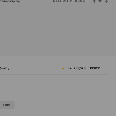
DEEL DIT PRODUCT:
 vergelijking
Quality
Bel +31(0) 850163031
TRIM