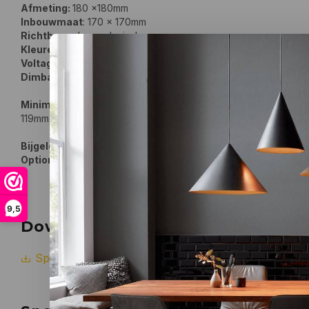
Afmeting:
180 x180mm
Inbouwmaat
: 170 x 170mm
Richtbaar
: Ja, cardanisch
Kleuren
: wit, zwart of alu grijs (binnenzijde altijd zwart)
Voltage
: 230Volt
Dimbaar:
mits ledlamp dimbaar is
Minimale inbouwdiepte i.c.m. lamptype:
119mm met AR111-GU10 ledlamp van max. 80mm hoog.
Bijgeleverd:
GU10 lampvoet
Optioneel :
G53 lampvoet
(zie gerelateerde producten)
9,5
Downloads
Specificaties