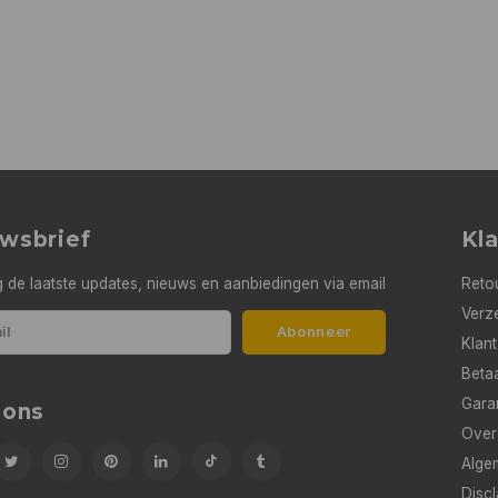
wsbrief
Kl
 de laatste updates, nieuws en aanbiedingen via email
Reto
Verze
Abonneer
Klan
Beta
Gara
 ons
Over
Alge
Discl