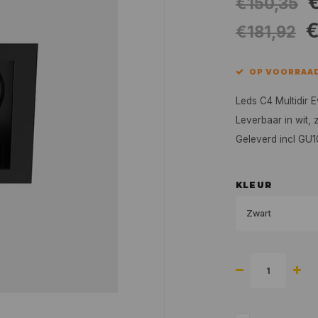
€150,35
€
€181,92
OP VOORRAAD
Leds C4 Multidir 
Leverbaar in wit, z
Geleverd incl GU
KLEUR
Zwart