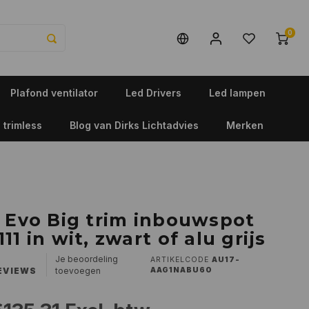
0
Plafond ventilator
Led Drivers
Led lampen
 trimless
Blog van Dirks Lichtadvies
Merken
r Evo Big trim inbouwspot
11 in wit, zwart of alu grijs
Je beoordeling
ARTIKELCODE
AU17-
EVIEWS
toevoegen
AAG1NABU60