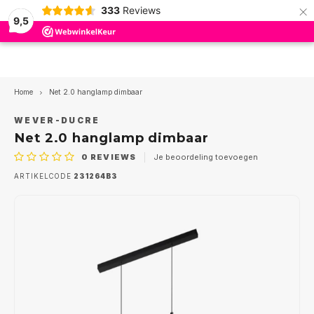
×
333
Reviews
9,5
Hoofdmenu / binnenverlichting
Hoofdmenu / plafond ventilator
Hoofdmenu / led inzet modules
Hoofdmenu / buitenverlichting
Hoofdmenu / wever en ducre
Hoofdmenu / led lampen
Hoofdmenu / led drivers
Hoofdmenu / trimless
Hoofdmenu
Hoofdmen
Hoofdmen
Hoofdmen
Hoofdmen
Hoofdme
Hoofdme
Hoofdme
Hoofdm
hangla
hangla
Led inzet modules
Plafond ventilator
Binnenverlichting
Buitenverlichting
Wever en Ducre
Led Drivers
Led lampen
Trimless
Taal
Home
Net 2.0 hanglamp dimbaar
Plafond inbouw Indoor
Inbouwspots
Plafond
Spotlights / stralers
Accessoires
350mA
Dim to Warm
Ø50mm MR16-PAR16
Trim 
Inbou
ios
WEVER-DUCRE
Led p
Opbo
Inbo
Inbo
Nederlands
Net 2.0 hanglamp dimbaar
Tafel
Spann
Plafond opbouw Indoor
Opbouwspots
Wand
Grond inbouwspots
500mA
AR111 - G53
Triml
Inbou
GEA 
0
REVIEWS
Je beoordeling toevoegen
Led p
Inbo
Opbo
Opbo
Bure
Rails
English
ARTIKELCODE
231264B3
Tracks Strex 48Volt
Downlighters
Traptrede
Inbouwspots
700mA
PAR11-GU10
Badka
Opbo
GEA P
Led p
Spann
Tracks 1-phase 230Volt
Hanglampen
Wandlampen
1050mA
PAR16-GU10
Triml
GEA P
Rails
Tracks 3-phase 230Volt
Led Panelen
Plafond lampen
Multi
Acces
GEA 
Strex
Wand inbouw Indoor
Plafondlampen
Hanglampen
12 Volt
GEA L