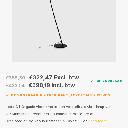
Wand opbouw Indoor
Wandlampen
Straat verlichting
24 Volt
GEA R
Hanglampen Indoor
Vloerlampen
Vloerlampen
GEA L
Tafellampen Indoor
Tafel-/bureaulampen
Bolder lampen
Xena 
Vloerlampen Indoor
Railsystemen
MAP L
Vloerlampen Outdoor
Noodverlichting
Wandlampen opbouw Outdoor
€322,47
Excl. btw
€358,30
OP VOORRAAD
€390,19
Incl. btw
€433,54
Wandlampen inbouw Outdoor
OP VOORRAAD BIJ FABRIKANT, LEVERTIJD 2 WEKEN
Plafond opbouw Outdoor
Leds C4 Organic vloerlamp is een verstelbare vloerlamp van
1356mm in het zwart met goudkleur in de reflector.
Plafond inbouw Outdoor
Draaibaar en de kap is richtbaar, 230Volt - E27
Lees meer