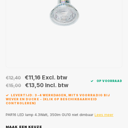
Wand opbouw Indoor
Wandlampen
Straat verlichting
24 Volt
GEA R
Hanglampen Indoor
Vloerlampen
Vloerlampen
GEA L
Tafellampen Indoor
Tafel-/bureaulampen
Bolder lampen
Xena 
Vloerlampen Indoor
Railsystemen
MAP L
Vloerlampen Outdoor
Noodverlichting
Wandlampen opbouw Outdoor
€11,16
Excl. btw
€12,40
OP VOORRAAD
€13,50
Incl. btw
€15,00
Wandlampen inbouw Outdoor
LEVERTIJD: 3-4 WERKDAGEN, MITS VOORRADIG BIJ
WEVER EN DUCRE - (KLIK OP BESCHIKBAARHEID
Plafond opbouw Outdoor
CONTROLEREN)
PAR16 LED lamp 4.3Watt, 350lm GU10 niet dimbaar
Lees meer
Plafond inbouw Outdoor
MAAK EEN KEUZE