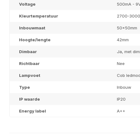
Voltage
500mA - 9
Kleurtemperatuur
2700-300
Inbouwmaat
50x50mm
Hoogte/lengte
42mm
Dimbaar
Ja, met dim
Richtbaar
Nee
Lampvoet
Cob ledmod
Type
Inbouw
IP waarde
IP20
Energy label
A++