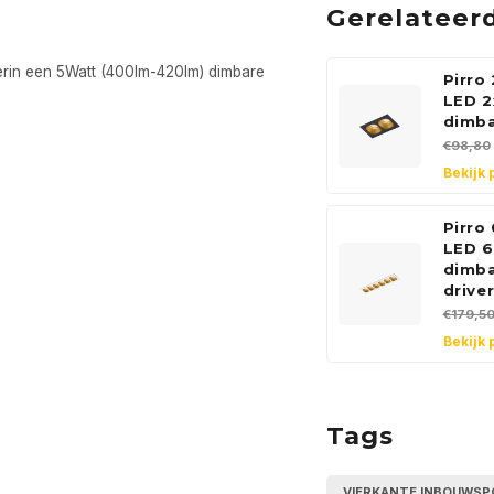
Gerelateer
erin een 5Watt (400lm-420lm) dimbare
Pirro
LED 
dimba
€98,80
Bekijk 
Pirro
LED 
dimba
drive
€179,5
Bekijk 
Tags
VIERKANTE INBOUWSP