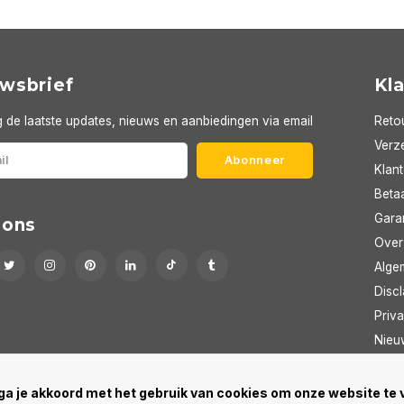
wsbrief
Kl
 de laatste updates, nieuws en aanbiedingen via email
Reto
Verze
Abonneer
Klan
Beta
Gara
 ons
Over
Alge
Discl
Priva
Nieu
RSS-
ga je akkoord met het gebruik van cookies om onze website te 