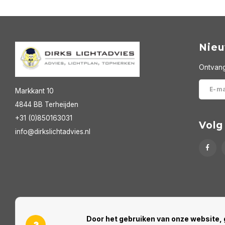
Nieu
Ontvang
Markkant 10
4844 BB Terheijden
+31 (0)850163031
Volg
info@dirkslichtadvies.nl
Door het gebruiken van onze website, 