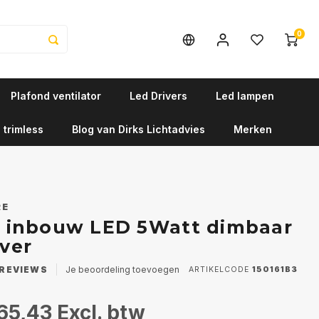
0
Plafond ventilator
Led Drivers
Led lampen
 trimless
Blog van Dirks Lichtadvies
Merken
RE
.0 inbouw LED 5Watt dimbaar
iver
REVIEWS
Je beoordeling toevoegen
ARTIKELCODE
150161B3
65,43
Excl. btw