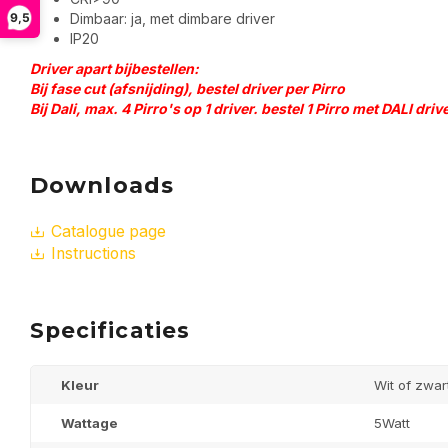
9,5
Dimbaar: ja, met dimbare driver
IP20
Driver apart bijbestellen:
Bij fase cut (afsnijding), bestel driver per Pirro
Bij Dali, max. 4 Pirro's op 1 driver. bestel 1 Pirro met DALI dri
Downloads
Catalogue page
Instructions
Specificaties
Kleur
Wit of zwar
Wattage
5Watt