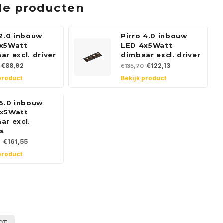
de producten
 2.0 inbouw
Pirro 4.0 inbouw
2x5Watt
LED 4x5Watt
ar excl. driver
dimbaar excl. driver
€88,92
€122,13
€135,70
product
Bekijk product
 6.0 inbouw
6x5Watt
ar excl.
rs
€161,55
0
product
OT