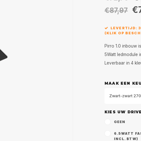
€
€87,97
LEVERTIJD: 
(KLIK OP BESC
Pirro 1.0 inbouw 
5Watt ledmodule 
Leverbaar in 4 kle
MAAK EEN KE
Zwart-zwart 270
KIES UW DRIV
GEEN
6.5WATT FAS
INCL. BTW)