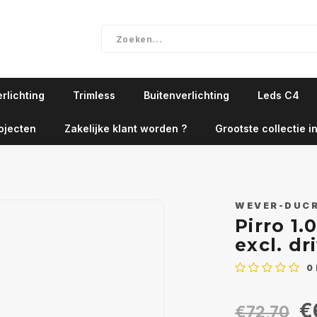
rlichting
Trimless
Buitenverlichting
Leds C4
ojecten
Zakelijke klant worden ?
Grootste collectie in
WEVER-DUC
Pirro 1
excl. dr
0
€
€72,70