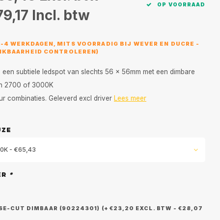
OP VOORRAAD
79,17
Incl. btw
3-4 WERKDAGEN, MITS VOORRADIG BIJ WEVER EN DUCRE -
HIKBAARHEID CONTROLEREN)
is een subtiele ledspot van slechts 56 x 56mm met een dimbare
in 2700 of 3000K
ur combinaties. Geleverd excl driver
Lees meer
UZE
0K - €65,43
ER
*
E-CUT DIMBAAR (90224301) (+ €23,20 EXCL. BTW - €28,07