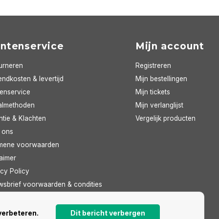
antenservice
Mijn account
urneren
Registreren
ndkosten & levertijd
Mijn bestellingen
tenservice
Mijn tickets
almethoden
Mijn verlanglijst
ntie & Klachten
Vergelijk producten
 ons
mene voorwaarden
aimer
cy Policy
wsbrief voorwaarden & condities
feed
verbeteren.
Dit bericht verbergen