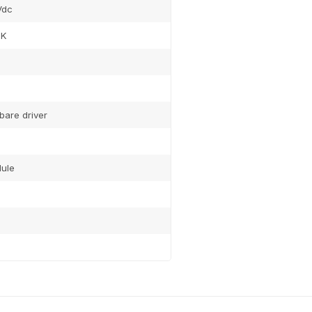
Vdc
0K
bare driver
ule