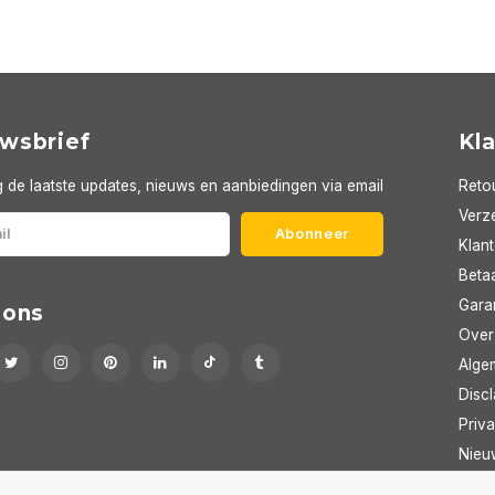
wsbrief
Kl
 de laatste updates, nieuws en aanbiedingen via email
Reto
Verze
Abonneer
Klan
Beta
Gara
 ons
Over
Alge
Discl
Priva
Nieu
RSS-