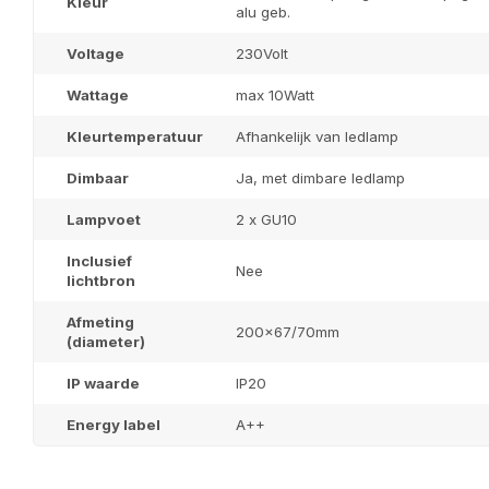
Kleur
alu geb.
Voltage
230Volt
Wattage
max 10Watt
Kleurtemperatuur
Afhankelijk van ledlamp
Dimbaar
Ja, met dimbare ledlamp
Lampvoet
2 x GU10
Inclusief
Nee
lichtbron
Afmeting
200x67/70mm
(diameter)
IP waarde
IP20
Energy label
A++