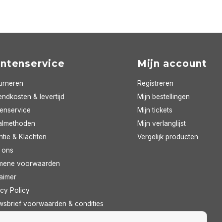
antenservice
Mijn account
urneren
Registreren
ndkosten & levertijd
Mijn bestellingen
tenservice
Mijn tickets
almethoden
Mijn verlanglijst
ntie & Klachten
Vergelijk producten
 ons
mene voorwaarden
aimer
cy Policy
wsbrief voorwaarden & condities
feed