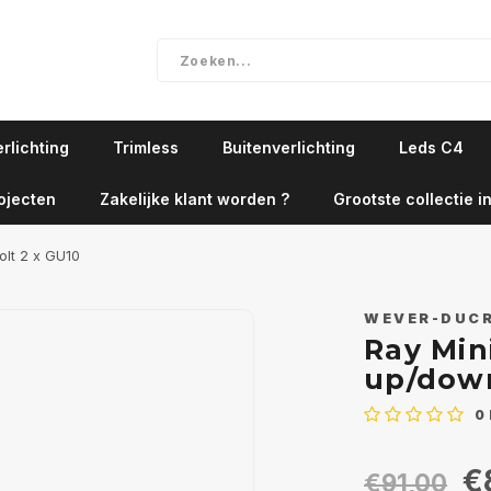
rlichting
Trimless
Buitenverlichting
Leds C4
ojecten
Zakelijke klant worden ?
Grootste collectie in
olt 2 x GU10
WEVER-DUC
Ray Min
up/down
0
€
€91,00