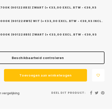
700K (901228B3) ZWART (+ €33,00 EXCL. BTW - €39,93
000K (901228W5) WIT (+ €33,00 EXCL. BTW - €39,93 INCL.
000K (901228B5) ZWART (+ €33,00 EXCL. BTW - €39,93
Beschikbaarheid controleren
Toevoegen aan winkelwagen
DEEL DIT PRODUCT:
 vergelijking