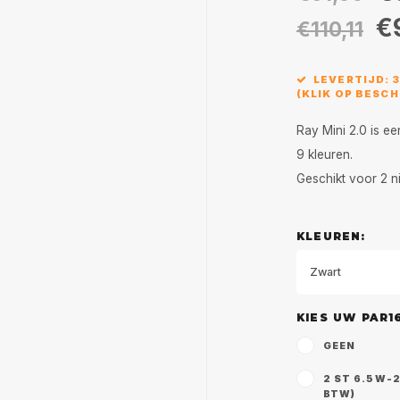
€
€110,11
LEVERTIJD: 
(KLIK OP BESC
Ray Mini 2.0 is ee
9 kleuren.
Geschikt voor 2 n
KLEUREN:
Zwart
KIES UW PAR1
GEEN
2 ST 6.5W-2
BTW)