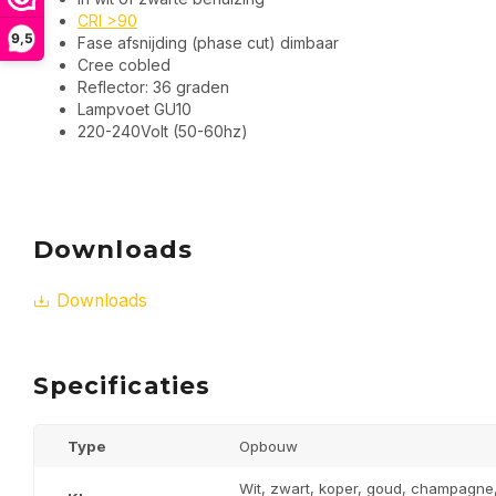
CRI >90
9,5
Fase afsnijding (phase cut) dimbaar
Cree cobled
Reflector: 36 graden
Lampvoet GU10
220-240Volt (50-60hz)
Downloads
Downloads
Specificaties
Type
Opbouw
Wit, zwart, koper, goud, champagne, 