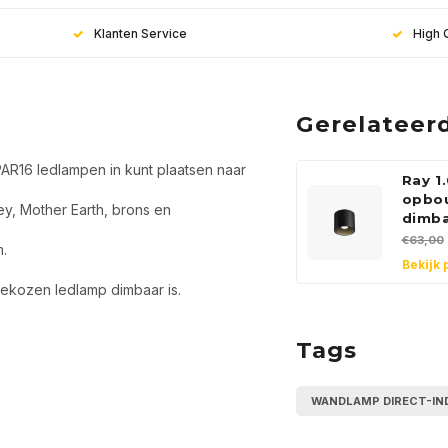
Klanten Service
High 
Gerelateer
PAR16 ledlampen in kunt plaatsen naar
Ray 1
opbo
ey, Mother Earth, brons en
dimb
€63,00
.
Bekijk 
gekozen ledlamp dimbaar is.
Tags
Meld j
WANDLAMP DIRECT-IN
nieuws