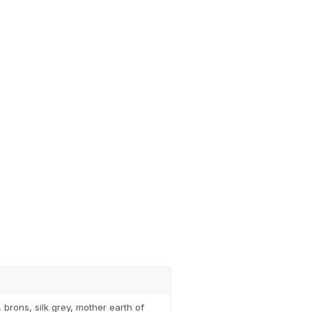
Ontvang de laatste up
Abonneer
brons, silk grey, mother earth of