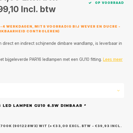
OP VOORRAAD
99,10
Incl. btw
3-4 WERKDAGEN, MITS VOORRADIG BIJ WEVER EN DUCRE -
HIKBAARHEID CONTROLEREN)
n direct en indirect schijnende dimbare wandlamp, is leverbaar in
iet bijgeleverde PAR16 ledlampen met een GU10 fitting.
Lees meer
6 LED LAMPEN GU10 6.5W DIMBAAR
*
700K (901228W3) WIT (+ €33,00 EXCL. BTW - €39,93 INCL.