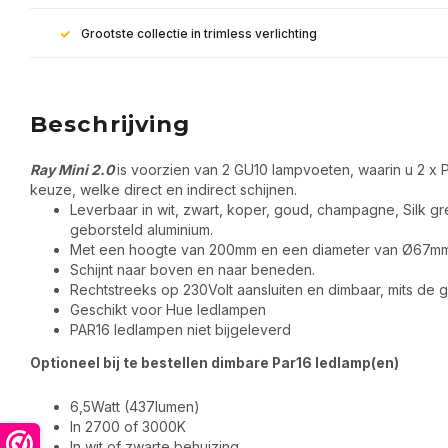
Grootste collectie in trimless verlichting
Beschrijving
Ray Mini 2.0
is voorzien van 2 GU10 lampvoeten, waarin u 2 x 
keuze, welke direct en indirect schijnen.
Leverbaar in wit, zwart, koper, goud, champagne, Silk gr
geborsteld aluminium.
Met een hoogte van 200mm en een diameter van Ø67mm
Schijnt naar boven en naar beneden.
Rechtstreeks op 230Volt aansluiten en dimbaar, mits de 
Geschikt voor Hue ledlampen
PAR16 ledlampen niet bijgeleverd
Optioneel bij te bestellen dimbare Par16 ledlamp(en)
6,5Watt (437lumen)
In 2700 of 3000K
In wit of zwarte behuizing