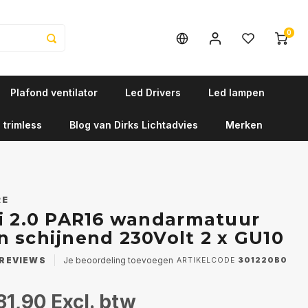
0
Plafond ventilator
Led Drivers
Led lampen
 trimless
Blog van Dirks Lichtadvies
Merken
RE
i 2.0 PAR16 wandarmatuur
 schijnend 230Volt 2 x GU10
REVIEWS
Je beoordeling toevoegen
ARTIKELCODE
301220B0
81,90
Excl. btw