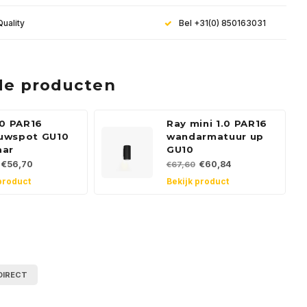
Quality
Bel +31(0) 850163031
de producten
.0 PAR16
Ray mini 1.0 PAR16
uwspot GU10
wandarmatuur up
aar
GU10
€56,70
€60,84
€67,60
product
Bekijk product
e aan voor onze
DIRECT
brief