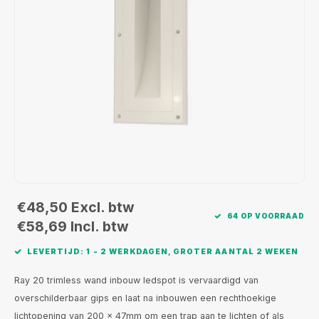
Wand opbouw Indoor
Wandlampen
Straat verlichting
24 Volt
GEA R
Hanglampen Indoor
Vloerlampen
Vloerlampen
GEA L
Tafellampen Indoor
Tafel-/bureaulampen
Bolder lampen
Xena 
Vloerlampen Indoor
Railsystemen
MAP L
Vloerlampen Outdoor
Noodverlichting
Wandlampen opbouw Outdoor
€48,50
Excl. btw
64 OP VOORRAAD
Wandlampen inbouw Outdoor
€58,69
Incl. btw
LEVERTIJD: 1 - 2 WERKDAGEN, GROTER AANTAL 2 WEKEN
Plafond opbouw Outdoor
Ray 20 trimless wand inbouw ledspot is vervaardigd van
Plafond inbouw Outdoor
overschilderbaar gips en laat na inbouwen een rechthoekige
lichtopening van 200 x 47mm om een trap aan te lichten of als