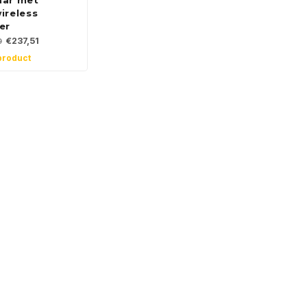
aar met
ireless
er
€237,51
0
product