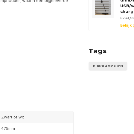
dimb
amphouder, waarin een bijgeleverde
USB/w
charg
€263,9
Bekijk 
Tags
BUROLAMP GU10
Zwart of wit
475mm