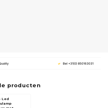
Quality
Bel +31(0) 850163031
de producten
p Led
aulamp