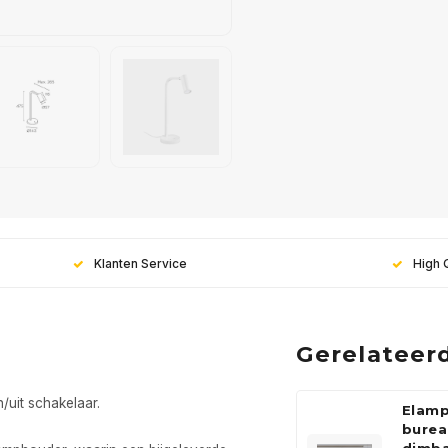
Klanten Service
High 
Gerelateer
/uit schakelaar.
Elam
bure