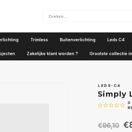
rlichting
Trimless
Buitenverlichting
Leds C4
ojecten
Zakelijke klant worden ?
Grootste collectie in
LEDS-C4
Simply
0
R
€
€96,10