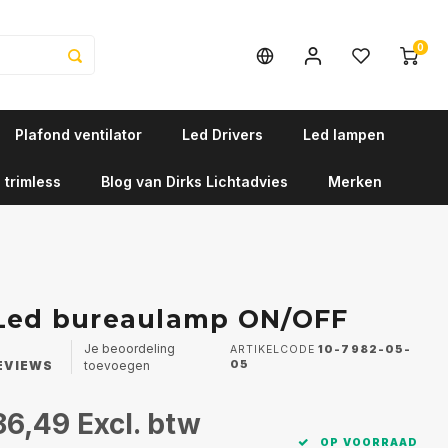
0
Plafond ventilator
Led Drivers
Led lampen
 trimless
Blog van Dirks Lichtadvies
Merken
 Led bureaulamp ON/OFF
Je beoordeling
ARTIKELCODE
10-7982-05-
EVIEWS
toevoegen
05
86,49
Excl. btw
OP VOORRAAD