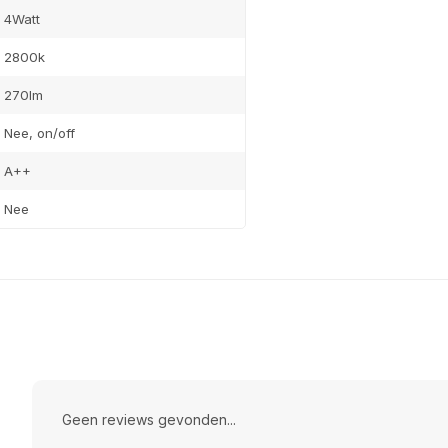
4Watt
2800k
270lm
Nee, on/off
A++
Nee
Geen reviews gevonden...