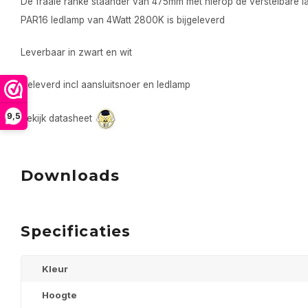
De fraaie ranke staander van 475mm met hierop de verstelbare l
PAR16 ledlamp van 4Watt 2800K is bijgeleverd
Leverbaar in zwart en wit
Geleverd incl aansluitsnoer en ledlamp
9,5
Bekijk datasheet
Downloads
Specificaties
Kleur
Hoogte