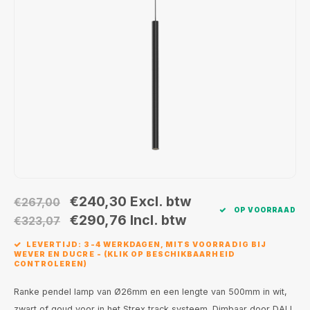
Wand opbouw Indoor
Wandlampen
Straat verlichting
24 Volt
GEA R
Hanglampen Indoor
Vloerlampen
Vloerlampen
GEA L
Tafellampen Indoor
Tafel-/bureaulampen
Bolder lampen
Xena 
Vloerlampen Indoor
Railsystemen
MAP L
Vloerlampen Outdoor
Noodverlichting
Wandlampen opbouw Outdoor
€240,30
Excl. btw
€267,00
OP VOORRAAD
Wandlampen inbouw Outdoor
€290,76
Incl. btw
€323,07
LEVERTIJD: 3-4 WERKDAGEN, MITS VOORRADIG BIJ
Plafond opbouw Outdoor
WEVER EN DUCRE - (KLIK OP BESCHIKBAARHEID
CONTROLEREN)
Plafond inbouw Outdoor
Ranke pendel lamp van Ø26mm en een lengte van 500mm in wit,
zwart of goud voor in het Strex track systeem. Dimbaar door DALI