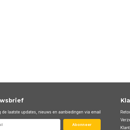
wsbrief
Kl
 de laatste updates, nieuws en aanbiedingen via email
Reto
Verze
Abonneer
Klan