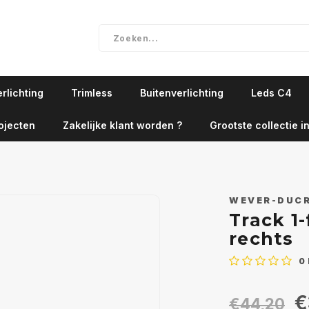
rlichting
Trimless
Buitenverlichting
Leds C4
ojecten
Zakelijke klant worden ?
Grootste collectie in
WEVER-DUC
Track 1
rechts
0
€
€44,20