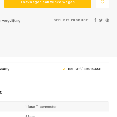
Toevoegen aan winkelwagen
DEEL DIT PRODUCT:
 vergelijking
e aan voor onze
Quality
Bel +31(0) 850163031
brief
s
dates, nieuws en aanbiedingen via email
1 fase T-connector
88mm