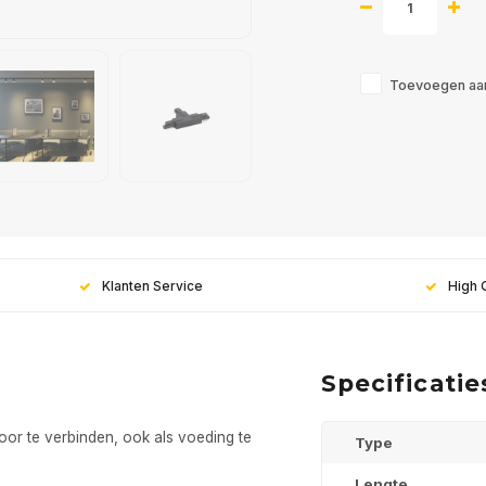
Toevoegen aan
Meld j
Klanten Service
High 
nieuws
Specificatie
Ontvang de laatste up
oor te verbinden, ook als voeding te
Type
Lengte