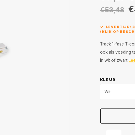
€
€53,48
LEVERTIJD: 
(KLIK OP BESC
Track 1-fase T-co
ook als voeding t
In wit of zwart
Le
KLEUR
Wit