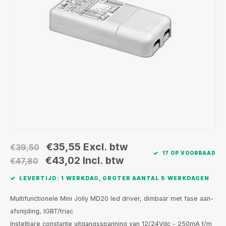
Wand opbouw Indoor
Wandlampen
Straat verlichting
24 Volt
GEA R
Hanglampen Indoor
Vloerlampen
Vloerlampen
GEA L
Tafellampen Indoor
Tafel-/bureaulampen
Bolder lampen
Xena 
Vloerlampen Indoor
Railsystemen
MAP L
Vloerlampen Outdoor
Noodverlichting
Wandlampen opbouw Outdoor
€35,55
Excl. btw
€39,50
17 OP VOORRAAD
Wandlampen inbouw Outdoor
€43,02
Incl. btw
€47,80
LEVERTIJD: 1 WERKDAG, GROTER AANTAL 5 WERKDAGEN
Plafond opbouw Outdoor
Multifunctionele Mini Jolly MD20 led driver, dimbaar met fase aan-
Plafond inbouw Outdoor
afsnijding, IGBT/triac
Instelbare constante uitgangsspanning van 12/24Vdc - 250mA t/m