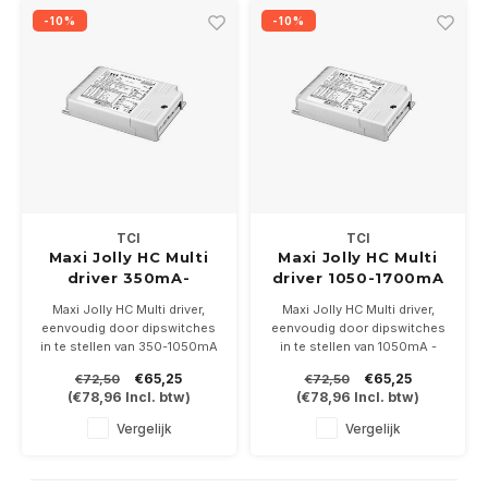
-10%
-10%
TCI
TCI
Maxi Jolly HC Multi
Maxi Jolly HC Multi
driver 350mA-
driver 1050-1700mA
1050mA 5-60Watt
5-60Watt DALI-1-
Maxi Jolly HC Multi driver,
Maxi Jolly HC Multi driver,
DALI-1-10V-push dim
10V-push dim
eenvoudig door dipswitches
eenvoudig door dipswitches
in te stellen van 350-1050mA
in te stellen van 1050mA -
5-60Watt. Dimbaar met DALI,
1700ma 5-60Watt. Dimbaar
€65,25
€65,25
€72,50
€72,50
1-10Volt en push dim
met DALI, 1-10Volt en push
(
€78,96
Incl. btw)
(
€78,96
Incl. btw)
dim
Vergelijk
Vergelijk