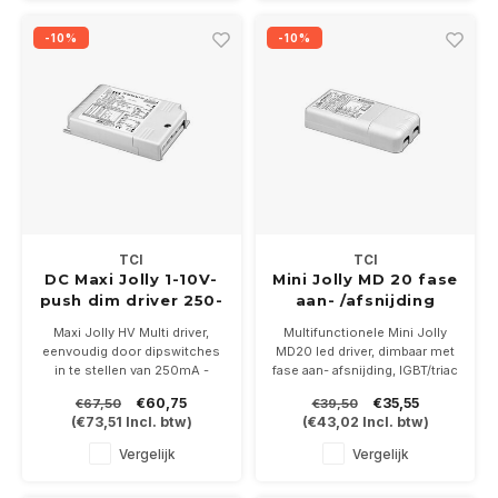
-10%
-10%
TCI
TCI
DC Maxi Jolly 1-10V-
Mini Jolly MD 20 fase
push dim driver 250-
aan- /afsnijding
900mA 5-32Watt
max. 20Watt
Maxi Jolly HV Multi driver,
Multifunctionele Mini Jolly
eenvoudig door dipswitches
MD20 led driver, dimbaar met
in te stellen van 250mA -
fase aan- afsnijding, IGBT/triac
900ma 5-32. Dimbaar met 1-
Instelbare constante
€60,75
€35,55
€67,50
€39,50
10Volt en push dim
uitgangsspanning van
(
€73,51
Incl. btw)
(
€43,02
Incl. btw)
12/24Vdc - 250mA t/m
900mA max.20Watt dmv
Vergelijk
Vergelijk
dipswitches