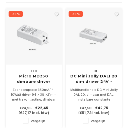
Wand opbouw Indoor
Wandlampen
Straat verlichting
24 Volt
GEA R
-10%
-10%
Hanglampen Indoor
Vloerlampen
Vloerlampen
GEA L
Tafellampen Indoor
Tafel-/bureaulampen
Bolder lampen
Xena 
Vloerlampen Indoor
Railsystemen
MAP L
Vloerlampen Outdoor
Noodverlichting
TCI
TCI
Wandlampen opbouw Outdoor
Micro MD350
DC Mini Jolly DALI 20
dimbare driver
dim driver 24V -
350mA 4-10Watt
250/700mA
Wandlampen inbouw Outdoor
Zeer compacte 350mA/ 4-
Multifunctionele DC Mini Jolly
max.20Watt
10Watt driver 94 x 38 x21mm
DALI20, dimbaar met DALI
met trekontlasting, dimbaar
Instelbare constante
Plafond opbouw Outdoor
met fase aan/-afsnijding
uitgangsspanning van 24Volt
€22,45
€42,75
€24,95
€47,50
Uitgangsspanning 12-28Vdc
en 250mA t/m 700mA
(
€27,17
Incl. btw)
(
€51,73
Incl. btw)
(20Watt)
Plafond inbouw Outdoor
Vergelijk
Vergelijk