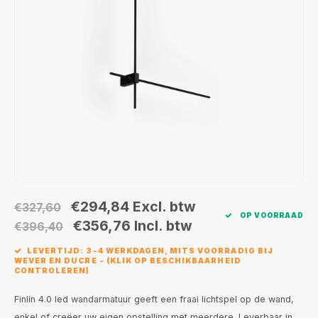
Wand opbouw Indoor
Wandlampen
Straat verlichting
24 Volt
GEA R
Hanglampen Indoor
Vloerlampen
Vloerlampen
GEA L
Tafellampen Indoor
Tafel-/bureaulampen
Bolder lampen
Xena 
Vloerlampen Indoor
Railsystemen
MAP L
Vloerlampen Outdoor
Noodverlichting
Wandlampen opbouw Outdoor
€294,84
Excl. btw
€327,60
OP VOORRAAD
Wandlampen inbouw Outdoor
€356,76
Incl. btw
€396,40
LEVERTIJD: 3-4 WERKDAGEN, MITS VOORRADIG BIJ
Plafond opbouw Outdoor
WEVER EN DUCRE - (KLIK OP BESCHIKBAARHEID
CONTROLEREN)
Plafond inbouw Outdoor
Finlin 4.0 led wandarmatuur geeft een fraai lichtspel op de wand,
enkel of creëer uw eigen opstelling met meerdere. Leverbaar in