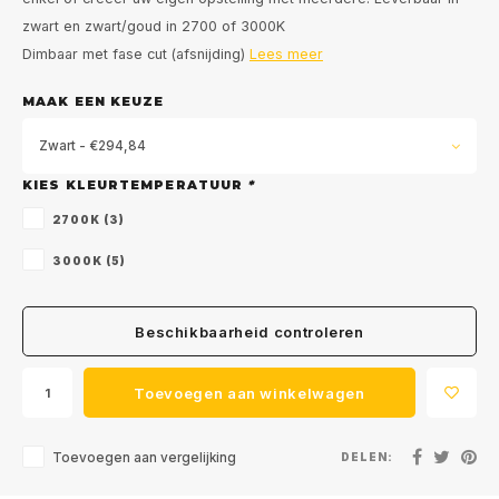
zwart en zwart/goud in 2700 of 3000K
Dimbaar met fase cut (afsnijding)
Lees meer
MAAK EEN KEUZE
Zwart - €294,84
KIES KLEURTEMPERATUUR
*
2700K (3)
3000K (5)
Meld je aan voor onze
Beschikbaarheid controleren
nieuwsbrief
Toevoegen aan winkelwagen
Ontvang de laatste updates, nieuws en aanbiedingen via
email
Toevoegen aan vergelijking
DELEN: