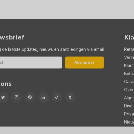
wsbrief
Kl
 de laatste updates, nieuws en aanbiedingen via email
Reto
Verze
Abonneer
Klan
Beta
Gara
 ons
Over
Alge
Discl
Priva
Nieu
RSS-