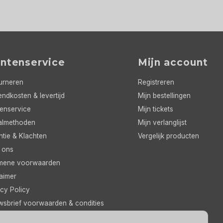
antenservice
Mijn account
urneren
Registreren
ndkosten & levertijd
Mijn bestellingen
tenservice
Mijn tickets
almethoden
Mijn verlanglijst
ntie & Klachten
Vergelijk producten
 ons
mene voorwaarden
aimer
cy Policy
wsbrief voorwaarden & condities
feed