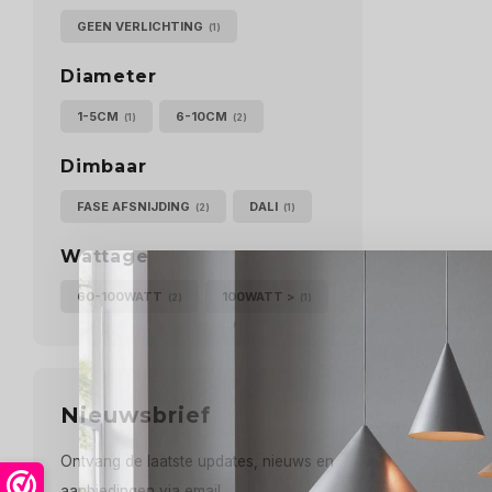
GEEN VERLICHTING
(1)
Diameter
1-5CM
6-10CM
(1)
(2)
Dimbaar
FASE AFSNIJDING
DALI
(2)
(1)
Wattage
60-100WATT
100WATT >
(2)
(1)
Nieuwsbrief
Ontvang de laatste updates, nieuws en
aanbiedingen via email