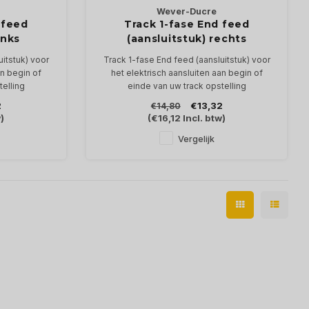
Wever-Ducre
 feed
Track 1-fase End feed
inks
(aansluitstuk) rechts
uitstuk) voor
Track 1-fase End feed (aansluitstuk) voor
an begin of
het elektrisch aansluiten aan begin of
telling
einde van uw track opstelling
 links
In wit of zwart, aarding rechts
2
€13,32
€14,80
)
(
€16,12
Incl. btw)
Vergelijk