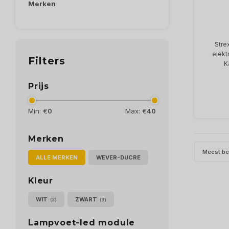
Merken
Stre
elekt
Filters
K
Prijs
Min: €
0
Max: €
40
Merken
Meest b
ALLE MERKEN
WEVER-DUCRE
Kleur
WIT
ZWART
(3)
(3)
Lampvoet-led module