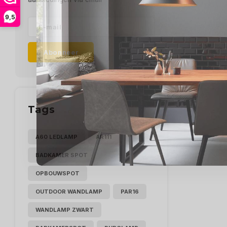
9,5
Abonneer
Tags
A60 LEDLAMP
AR111
BADKAMER SPOT
OPBOUWSPOT
OUTDOOR WANDLAMP
PAR16
WANDLAMP ZWART