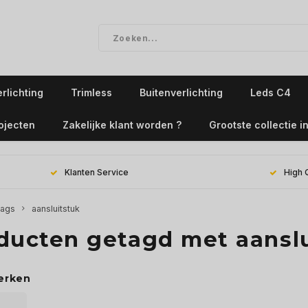
rlichting
Trimless
Buitenverlichting
Leds C4
ojecten
Zakelijke klant worden ?
Grootste collectie in
Klanten Service
High 
ags
aansluitstuk
ducten getagd met aansl
erken