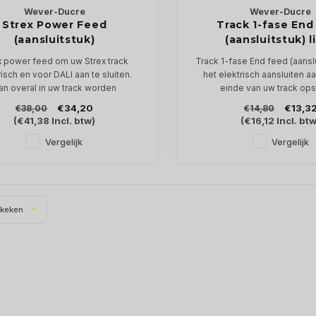
Wever-Ducre
Wever-Ducre
Strex Power Feed
Track 1-fase End
(aansluitstuk)
(aansluitstuk) l
x power feed om uw Strex track
Track 1-fase End feed (aansl
risch en voor DALI aan te sluiten.
het elektrisch aansluiten a
an overal in uw track worden
einde van uw track ops
gemonteerd.
In wit of zwart, aarding
€34,20
€13,3
€38,00
€14,80
48Volt-15Amp DALI
(
€41,38
Incl. btw)
(
€16,12
Incl. btw
Vergelijk
Vergelijk
ekeken