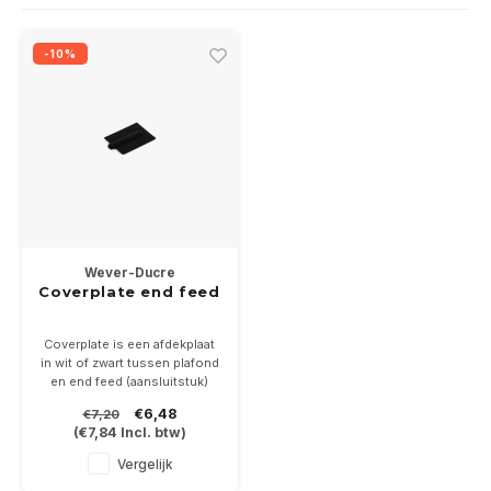
Wand opbouw Indoor
Wandlampen
Straat verlichting
24 Volt
GEA R
-10%
Hanglampen Indoor
Vloerlampen
Vloerlampen
GEA L
Tafellampen Indoor
Tafel-/bureaulampen
Bolder lampen
Xena 
Vloerlampen Indoor
Railsystemen
MAP L
Vloerlampen Outdoor
Noodverlichting
Wever-Ducre
Wandlampen opbouw Outdoor
Coverplate end feed
Wandlampen inbouw Outdoor
Coverplate is een afdekplaat
in wit of zwart tussen plafond
en end feed (aansluitstuk)
Plafond opbouw Outdoor
Afmeting 50x75mm
€6,48
€7,20
(
€7,84
Incl. btw)
Plafond inbouw Outdoor
Vergelijk