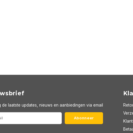
wsbrief
Kl
 de laatste updates, nieuws en aanbiedingen via email
Reto
Verze
Abonneer
Klan
Beta