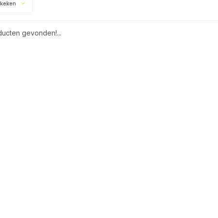
ekeken
ucten gevonden!...