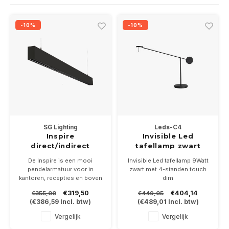
Wand opbouw Indoor
Wandlampen
Straat verlichting
24 Volt
GEA R
-10%
-10%
Hanglampen Indoor
Vloerlampen
Vloerlampen
GEA L
Tafellampen Indoor
Tafel-/bureaulampen
Bolder lampen
Xena 
Vloerlampen Indoor
Railsystemen
MAP L
Vloerlampen Outdoor
Noodverlichting
SG Lighting
Leds-C4
Wandlampen opbouw Outdoor
Inspire
Invisible Led
direct/indirect
tafellamp zwart
36Watt L= 124cm
touch dim
Wandlampen inbouw Outdoor
De Inspire is een mooi
Invisible Led tafellamp 9Watt
pendelarmatuur voor in
zwart met 4-standen touch
kantoren, recepties en boven
dim
Plafond opbouw Outdoor
werkbladen
Leverbaar in 2700 en 3000K
€319,50
€404,14
€355,00
€449,05
Voorzien van een kubistische
(
€386,59
Incl. btw)
(
€489,01
Incl. btw)
zwarte reflector tegen inkijk
Plafond inbouw Outdoor
Leverbaar in wit of zwart.
Vergelijk
Vergelijk
Optioneel DALI/Push dim