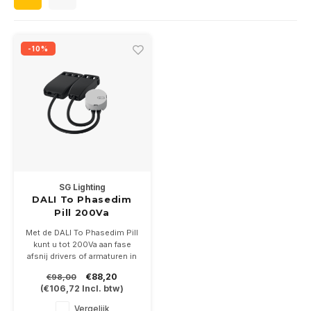
Wand opbouw Indoor
Wandlampen
Straat verlichting
24 Volt
GEA R
Hanglampen Indoor
Vloerlampen
Vloerlampen
GEA L
-10%
Tafellampen Indoor
Tafel-/bureaulampen
Bolder lampen
Xena 
Vloerlampen Indoor
Railsystemen
MAP L
Vloerlampen Outdoor
Noodverlichting
Wandlampen opbouw Outdoor
SG Lighting
DALI To Phasedim
Pill 200Va
Wandlampen inbouw Outdoor
Met de DALI To Phasedim Pill
kunt u tot 200Va aan fase
Plafond opbouw Outdoor
afsnij drivers of armaturen in
uw DALI installatie opnemen.
€88,20
€98,00
Plafond inbouw Outdoor
(
€106,72
Incl. btw)
Vergelijk