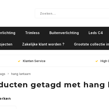
rlichting
Trimless
Buitenverlichting
Leds C4
ojecten
Zakelijke klant worden ?
Grootste collectie in
Klanten Service
High 
ags
hang lantaarn
ducten getagd met hang 
erken