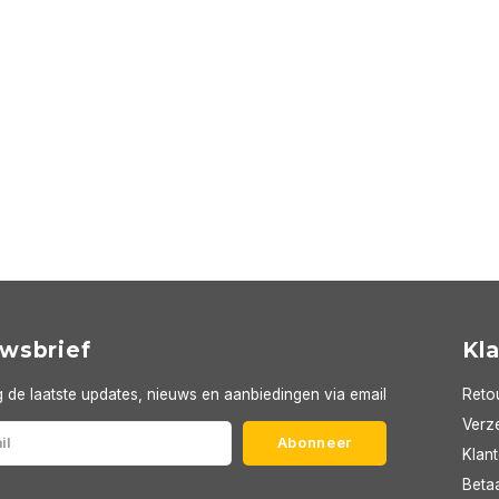
wsbrief
Kl
 de laatste updates, nieuws en aanbiedingen via email
Reto
Verze
Abonneer
Klan
Beta