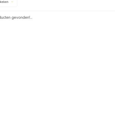
ekeken
ucten gevonden!...