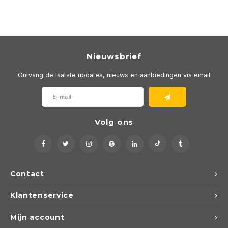
Wand opbouw Indoor
Wandlampen
Straat verlichting
24 Volt
GEA R
Hanglampen Indoor
Vloerlampen
Vloerlampen
GEA L
Nieuwsbrief
Tafellampen Indoor
Tafel-/bureaulampen
Bolder lampen
Xena 
Ontvang de laatste updates, nieuws en aanbiedingen via email
Vloerlampen Indoor
Railsystemen
MAP L
Vloerlampen Outdoor
Noodverlichting
Volg ons
Wandlampen opbouw Outdoor
Wandlampen inbouw Outdoor
Contact
Plafond opbouw Outdoor
Klantenservice
Plafond inbouw Outdoor
Mijn account