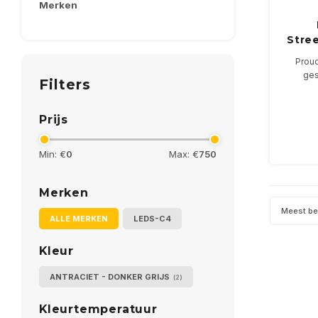
Merken
Stree
Proud
ges
Filters
De 44Wa
Prijs
Min: €
0
Max: €
750
Merken
Meest b
ALLE MERKEN
LEDS-C4
Kleur
ANTRACIET - DONKER GRIJS
(2)
Kleurtemperatuur