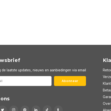
wsbrief
Kl
 de laatste updates, nieuws en aanbiedingen via email
Reto
Verze
Abonneer
Klan
Beta
Gara
 ons
Over
Alge