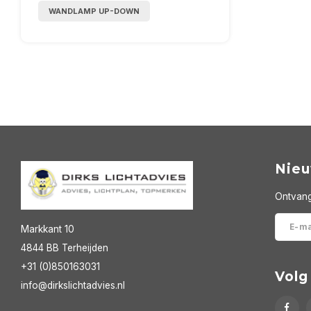
WANDLAMP UP-DOWN
Nieu
Ontvang
Markkant 10
4844 BB Terheijden
+31 (0)850163031
Volg
info@dirkslichtadvies.nl