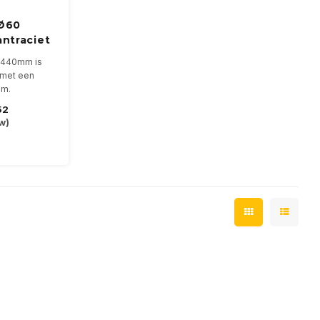
 Ø60
antraciet
 Ø440mm is
 met een
mm.
 geeft 5223-
52
000K
tw)
et