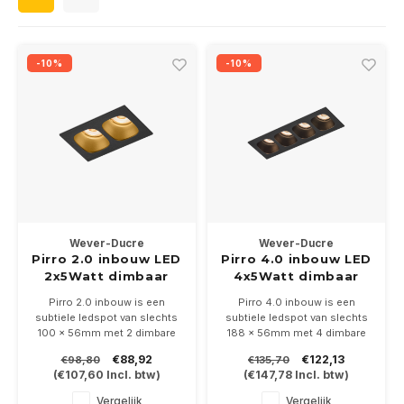
Wand opbouw Indoor
Wandlampen
Straat verlichting
24 Volt
GEA R
Hanglampen Indoor
Vloerlampen
Vloerlampen
GEA L
-10%
-10%
Tafellampen Indoor
Tafel-/bureaulampen
Bolder lampen
Xena 
Vloerlampen Indoor
Railsystemen
MAP L
Vloerlampen Outdoor
Noodverlichting
Wandlampen opbouw Outdoor
Wever-Ducre
Wever-Ducre
Pirro 2.0 inbouw LED
Pirro 4.0 inbouw LED
2x5Watt dimbaar
4x5Watt dimbaar
Wandlampen inbouw Outdoor
excl. driver
excl. driver
Pirro 2.0 inbouw is een
Pirro 4.0 inbouw is een
subtiele ledspot van slechts
subtiele ledspot van slechts
Plafond opbouw Outdoor
100 x 56mm met 2 dimbare
188 x 56mm met 4 dimbare
5Watt ledmodules in 2700 of
5Watt ledmodules in 2700 of
€88,92
€122,13
€98,80
€135,70
3000K
3000K
Plafond inbouw Outdoor
(
€107,60
Incl. btw)
(
€147,78
Incl. btw)
Leverbaar in 4 kleur
Leverbaar in 4 kleur
combinaties. Geleverd excl
combinaties. Geleverd excl
Vergelijk
Vergelijk