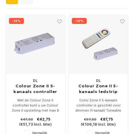
Wand opbouw Indoor
Wandlampen
Straat verlichting
24 Volt
GEA R
Hanglampen Indoor
Vloerlampen
Vloerlampen
GEA L
-10%
-10%
Tafellampen Indoor
Tafel-/bureaulampen
Bolder lampen
Xena 
Vloerlampen Indoor
Railsystemen
MAP L
Vloerlampen Outdoor
Noodverlichting
Wandlampen opbouw Outdoor
DL
DL
Colour Zone II 5-
Colour Zone II 5-
kanaals controller
kanaals ledstrip
Wandlampen inbouw Outdoor
12-24Volt
controller 12-24Volt
Met de Colour Zone II
Color Zone II 5-kanaals
met AB
controller kunt u uw Colour
controller is geschikt voor
Plafond opbouw Outdoor
Zone II opstelling met max 8
dimmen (1-kanaal) Tuneable
controllers uitbreiden op 1
White (2-kanaals), RGB (3-
€42,75
€87,75
€47,50
€97,50
afstandsbediening
kanaals) RGB+W (4-kanaals)
Plafond inbouw Outdoor
(
€51,73
Incl. btw)
(
€106,18
Incl. btw)
en RGB+CCT (5-kanaals)
12-24Volt max. 15Amp. Incl
Vergelijk
Vergelijk