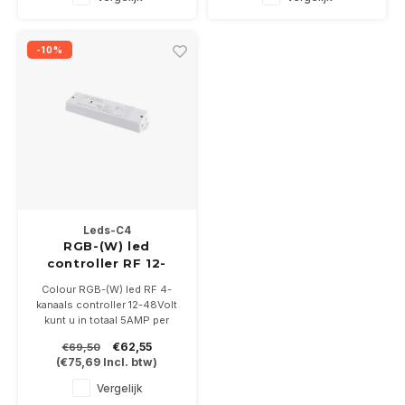
afstandsbediening
-10%
Leds-C4
RGB-(W) led
controller RF 12-
48Volt 5Amp
Colour RGB-(W) led RF 4-
kanaals controller 12-48Volt
kunt u in totaal 5AMP per
kanaal op aansluiten. Excl
€62,55
€69,50
afstandsbediening
(
€75,69
Incl. btw)
Vergelijk