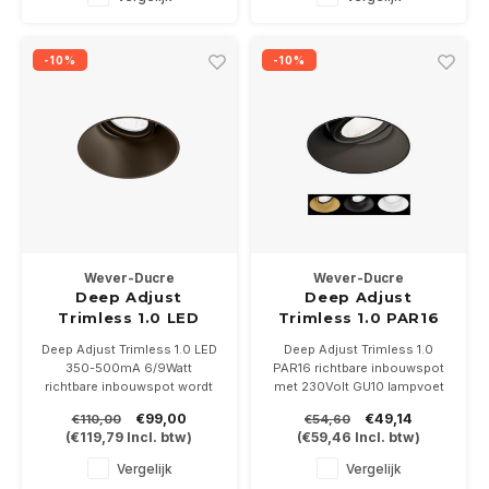
bijgeleverd.
plasterkit niet bijgeleverd.
-10%
-10%
Wever-Ducre
Wever-Ducre
Deep Adjust
Deep Adjust
Trimless 1.0 LED
Trimless 1.0 PAR16
6/9W richtbaar
richtbaar GU10
Deep Adjust Trimless 1.0 LED
Deep Adjust Trimless 1.0
350-500mA 6/9Watt
PAR16 richtbare inbouwspot
richtbare inbouwspot wordt
met 230Volt GU10 lampvoet
randloos in het plafond
wordt randloos in het plafond
€99,00
€49,14
€110,00
€54,60
afgestuct. Is leverbaar in 5
afgestuct. Is leverbaar in wit,
(
€119,79
Incl. btw)
(
€59,46
Incl. btw)
kleuren . In 2700-3000-
zwart en goud.
2000/3000K
PAR16 ledlamp en plasterkit
Vergelijk
Vergelijk
Driver en plasterkit NIET
niet bijgeleverd.