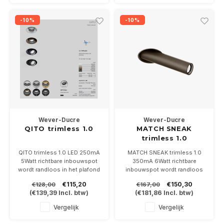
bijgeleverd.
-10%
-10%
Wever-Ducre
Wever-Ducre
QITO trimless 1.0
MATCH SNEAK
trimless 1.0
QITO trimless 1.0 LED 250mA
MATCH SNEAK trimless 1.0
5Watt richtbare inbouwspot
350mA 6Watt richtbare
wordt randloos in het plafond
inbouwspot wordt randloos
afgestuct. Is leverbaar in 6
in het plafond afgestuct. Is
€115,20
€150,30
€128,00
€167,00
kleuren. In 2700-3000K
leverbaar in 6 kleuren. In
(
€139,39
Incl. btw)
(
€181,86
Incl. btw)
Driver en plasterkit NIET
2700-3000K
bijgeleverd.
Driver en plasterkit NIET
Vergelijk
Vergelijk
bijgeleverd.