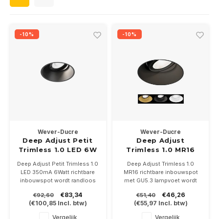
Wand opbouw Indoor
Wandlampen
Straat verlichting
24 Volt
GEA R
Hanglampen Indoor
Vloerlampen
Vloerlampen
GEA L
-10%
-10%
Tafellampen Indoor
Tafel-/bureaulampen
Bolder lampen
Xena 
Vloerlampen Indoor
Railsystemen
MAP L
Vloerlampen Outdoor
Noodverlichting
Wandlampen opbouw Outdoor
Wever-Ducre
Wever-Ducre
Deep Adjust Petit
Deep Adjust
Trimless 1.0 LED 6W
Trimless 1.0 MR16
Wandlampen inbouw Outdoor
richtbaar
richtbaar GU5.3
Deep Adjust Petit Trimless 1.0
Deep Adjust Trimless 1.0
LED 350mA 6Watt richtbare
MR16 richtbare inbouwspot
Plafond opbouw Outdoor
inbouwspot wordt randloos
met GU5.3 lampvoet wordt
in het plafond afgestuct. Is
randloos in het plafond
€83,34
€46,26
€92,60
€51,40
leverbaar in wit of zwart. In
afgestuct. Is leverbaar in wit,
Plafond inbouw Outdoor
(
€100,85
Incl. btw)
(
€55,97
Incl. btw)
2700-3000-2000/3000K
zwart en goud.
Driver en plasterkit NIET
MR16 ledlamp, driver en
Vergelijk
Vergelijk