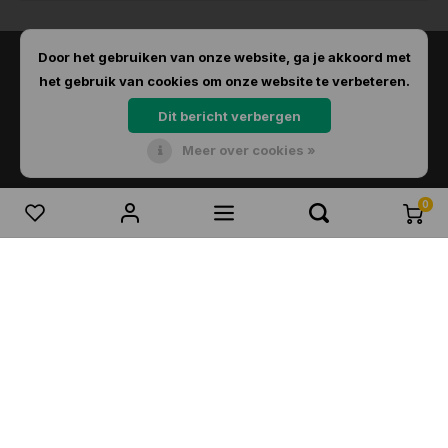
Door het gebruiken van onze website, ga je akkoord met
het gebruik van cookies om onze website te verbeteren.
Dit bericht verbergen
Meer over cookies »
© Copyright 2026 Dirks Lichtadvies - Powered by
Lightspeed
- Theme by
Shopmonkey
0
Vergelijk producten
0
Start vergelijking