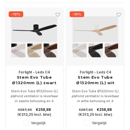
Wand opbouw Indoor
Wandlampen
Straat verlichting
24 Volt
GEA R
-10%
-10%
Hanglampen Indoor
Vloerlampen
Vloerlampen
GEA L
Tafellampen Indoor
Tafel-/bureaulampen
Bolder lampen
Xena 
Vloerlampen Indoor
Railsystemen
MAP L
Vloerlampen Outdoor
Noodverlichting
Forlight - Leds C4
Forlight - Leds C4
Wandlampen opbouw Outdoor
Stem Evo Tube
Stem Evo Tube
Ø1320mm (L) zwart
Ø1320mm (L) wit
Wandlampen inbouw Outdoor
Stem Evo Tube Ø1320mm (L)
Stem Evo Tube Ø1320mm (L)
plafond ventilator is leverbaar
plafond ventilator is leverbaar
in zwarte behuizing en 4
in witte behuizing en 4
Plafond opbouw Outdoor
kleuren bladen, Geschikt voor
kleuren bladen, Geschikt voor
€258,88
€258,88
€287,65
€287,65
ruimte tot 32m/2. Incl.
ruimte tot 32m2. Incl.
(
€313,25
Incl. btw)
(
€313,25
Incl. btw)
afstandsbediening
afstandsbediening
Plafond inbouw Outdoor
Vergelijk
Vergelijk