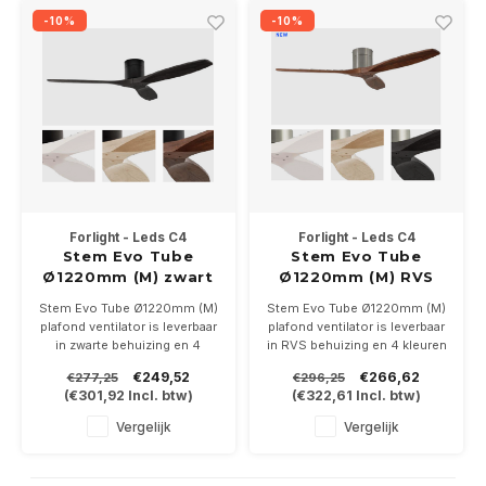
-10%
-10%
Forlight - Leds C4
Forlight - Leds C4
Stem Evo Tube
Stem Evo Tube
Ø1220mm (M) zwart
Ø1220mm (M) RVS
Stem Evo Tube Ø1220mm (M)
Stem Evo Tube Ø1220mm (M)
plafond ventilator is leverbaar
plafond ventilator is leverbaar
in zwarte behuizing en 4
in RVS behuizing en 4 kleuren
kleuren bladen, Geschikt voor
bladen, Geschikt voor ruimte
€249,52
€266,62
€277,25
€296,25
ruimte tot 20m/2. Incl.
tot 20m/2. Incl.
(
€301,92
Incl. btw)
(
€322,61
Incl. btw)
afstandsbediening
afstandsbediening. Incl.
afstandsbediening
Vergelijk
Vergelijk