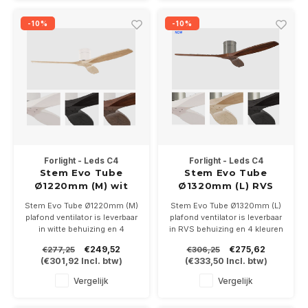
-10%
-10%
Forlight - Leds C4
Forlight - Leds C4
Stem Evo Tube
Stem Evo Tube
Ø1220mm (M) wit
Ø1320mm (L) RVS
Stem Evo Tube Ø1220mm (M)
Stem Evo Tube Ø1320mm (L)
plafond ventilator is leverbaar
plafond ventilator is leverbaar
in witte behuizing en 4
in RVS behuizing en 4 kleuren
kleuren bladen, Geschikt voor
bladen, Geschikt voor ruimte
€249,52
€275,62
€277,25
€306,25
ruimte tot 20m/2. Incl.
tot 32m/2. Incl.
(
€301,92
Incl. btw)
(
€333,50
Incl. btw)
afstandsbediening. Incl.
afstandsbediening. Incl.
afstandsbediening
afstandsbediening
Vergelijk
Vergelijk