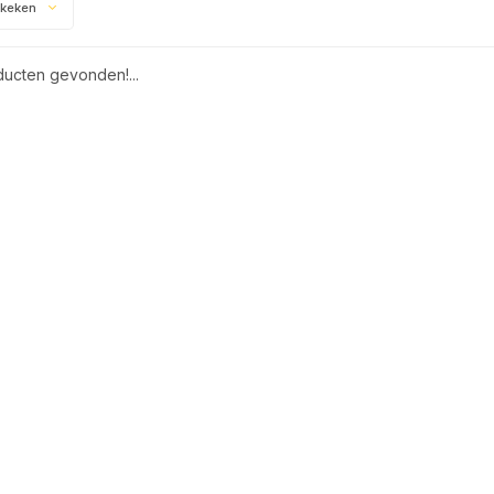
ekeken
ucten gevonden!...