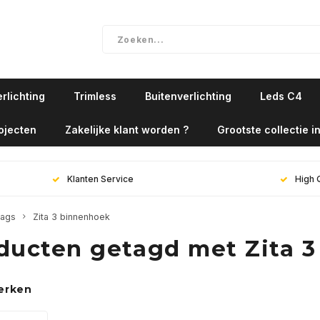
rlichting
Trimless
Buitenverlichting
Leds C4
ojecten
Zakelijke klant worden ?
Grootste collectie in
Klanten Service
High 
ags
Zita 3 binnenhoek
ducten getagd met Zita 
erken