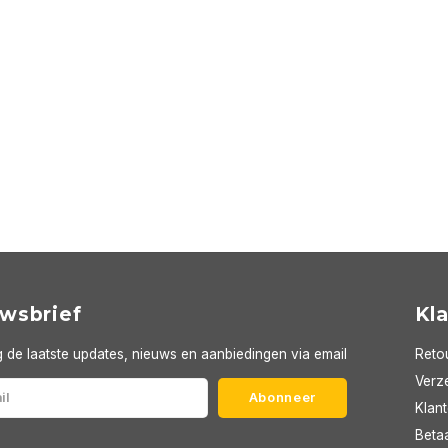
wsbrief
Kl
 de laatste updates, nieuws en aanbiedingen via email
Reto
Verze
Abonneer
Klan
Beta