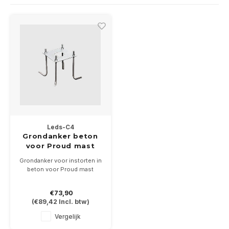
Wand opbouw Indoor
Wandlampen
Straat verlichting
24 Volt
GEA R
Hanglampen Indoor
Vloerlampen
Vloerlampen
GEA L
Tafellampen Indoor
Tafel-/bureaulampen
Bolder lampen
Xena 
Vloerlampen Indoor
Railsystemen
MAP L
Vloerlampen Outdoor
Noodverlichting
Leds-C4
Wandlampen opbouw Outdoor
Grondanker beton
voor Proud mast
Wandlampen inbouw Outdoor
Grondanker voor instorten in
beton voor Proud mast
Plafond opbouw Outdoor
€73,90
(
€89,42
Incl. btw)
Plafond inbouw Outdoor
Vergelijk